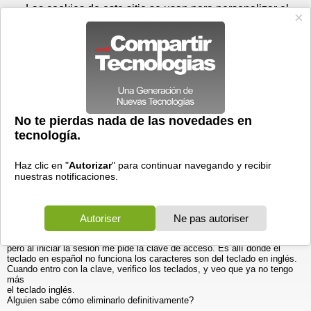
Domingo 09 de agosto - 09:46
Registrar
Conectar
Las cookies de este sitio se usan para personalizar el
contenido y los anuncios, para ofrecer funciones de medios
sociales y para analizar el tráfico. Además, compartimos
información sobre el uso que haga del sitio web con nuestros
partners de medios sociales, de publicidad y de análisis
web.
OK
Foros
Prensa
Videos
Tecnologias
>
Foros
>
Windows XP
>
Discusiones
Problema con el teclado en la ventana de sesión de inicio
Generales
01/05/2006 - 15:58 por
Rodri
|
Informe spam
Hola grupo
Tengo un computador con Windows 2000 (no encontré el grupo de
Windows 2000
en español)
Sólo tengo una cuenta, administrador.
Antes tenía un teclado inglés y ahora uno en español. He eliminado el
teclado inglés, y toda aplicación mismo Windows reconoce el teclado
español,
pero al iniciar la sesión me pide la clave de acceso. Es allí donde el
teclado en español no funciona los caracteres son del teclado en inglés.
Cuando entro con la clave, verifico los teclados, y veo que ya no tengo
más
el teclado inglés.
Alguien sabe cómo eliminarlo definitivamente?