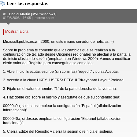
Leer las respuestas
#1
Daniel Martín [MVP Windows]
01/05/2006 - 16:05 |
Informe spam
Mostrar la cita
Microsoft.public.es.win2000, en este mismo servidor de noticias. :-)
Sobre tu problema te comento que los cambios que se realizan a la
configuración de teclado desde Opciones regionales no afectan a la pantalla
de inicio clásico de sesión (empleada en Windows 2000). Vamos a modificar
cierto valor del Registro para conseguir este cometido:
1. Abre Inicio, Ejecutar, escribe (sin comillas) "regedit" y pulsa Aceptar.
2. Accede a la clave HKEY_USERS\.DEFAULT\Keyboard Layout\Preload.
3. Fíjate en el valor de nombre "1" de la parte derecha de la ventana.
4. Haz doble clic sobre el mismo y asegúrate de que su contenido sea:
00000c0a, si deseas emplear la configuración "Español (alfabetización
internacional)".
0000040a, si deseas emplear la configuración "Español (alfabetización
tradicional)".
5. Cierra Editor del Registro y cierra la sesión o reinicia el sistema.