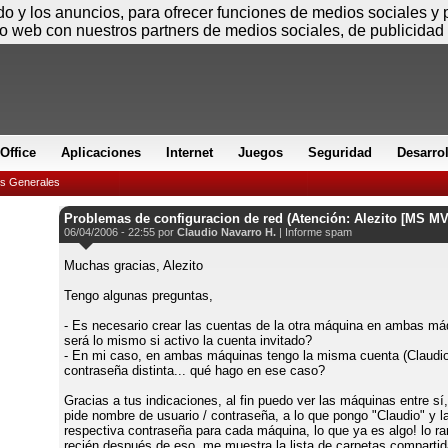
Domingo
ido y los anuncios, para ofrecer funciones de medios sociales y
io web con nuestros partners de medios sociales, de publicidad 
Office
Aplicaciones
Internet
Juegos
Seguridad
Desarro
es Generales
Problemas de configuracion de red (Atención: Alezito [MS MV
06/04/2006 - 22:55 por
Claudio Navarro H.
|
Informe spam
Muchas gracias, Alezito
Tengo algunas preguntas,
- Es necesario crear las cuentas de la otra máquina en ambas m
será lo mismo si activo la cuenta invitado?
- En mi caso, en ambas máquinas tengo la misma cuenta (Claudio
contraseña distinta... qué hago en ese caso?
Gracias a tus indicaciones, al fin puedo ver las máquinas entre sí
pide nombre de usuario / contraseña, a lo que pongo "Claudio" y l
respectiva contraseña para cada máquina, lo que ya es algo! lo ra
recién después de eso, me muestra la lista de carpetas compartid