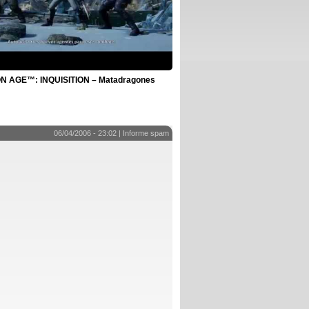
 AGE™: INQUISITION – Matadragones
06/04/2006 - 23:02 |
Informe spam