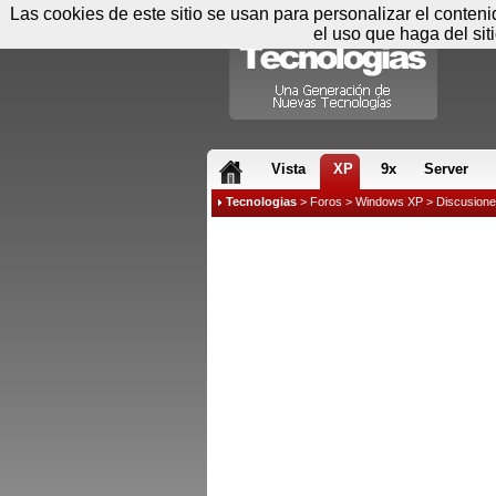
Las cookies de este sitio se usan para personalizar el conten
el uso que haga del sit
RSS & JS
Vista
XP
9x
Server
Tecnologias
>
Foros
>
Windows XP
>
Discusion