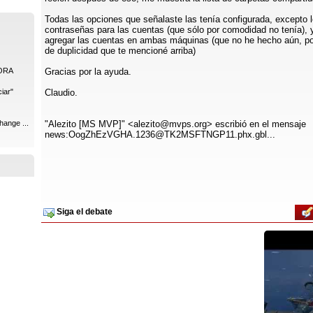
Todas las opciones que señalaste las tenía configurada, excepto l
contraseñas para las cuentas (que sólo por comodidad no tenía), y
agregar las cuentas en ambas máquinas (que no he hecho aún, po
de duplicidad que te mencioné arriba)
ORA
Gracias por la ayuda.
iar"
Claudio.
hange ...
"Alezito [MS MVP]" <alezito@mvps.org> escribió en el mensaje
news:OogZhEzVGHA.1236@TK2MSFTNGP11.phx.gbl...
Siga el debate