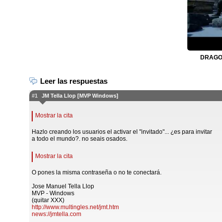
DRAGON
Leer las respuestas
#1
JM Tella Llop [MVP Windows]
Mostrar la cita
Hazlo creando los usuarios el activar el "invitado"... ¿es para invitar
a todo el mundo?. no seais osados.
Mostrar la cita
O pones la misma contraseña o no te conectará.
Jose Manuel Tella Llop
MVP - Windows
(quitar XXX)
http://www.multingles.net/jmt.htm
news://jmtella.com