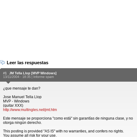
Leer las respuestas
#1
JM Tella Llop [MVP Windows]
13/11/2004 - 18:35 |
Informe spam
¿que mensaje te dan?
Jose Manuel Tella Llop
MVP - Windows
(quitar XXX)
http://www.multingles.net/jmt.htm
Este mensaje se proporciona "como está" sin garantías de ninguna clase, y no
otorga ningún derecho.
This posting is provided "AS IS" with no warranties, and confers no rights.
You assume all risk for your use.