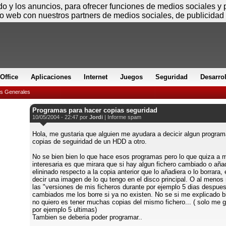
Sábado
ido y los anuncios, para ofrecer funciones de medios sociales y
io web con nuestros partners de medios sociales, de publicidad 
Office
Aplicaciones
Internet
Juegos
Seguridad
Desarro
es Generales
Programas para hacer copias seguridad
10/05/2004 - 22:47 por
Jordi
|
Informe spam
Hola, me gustaria que alguien me ayudara a decicir algun program
copias de seguiridad de un HDD a otro.
No se bien bien lo que hace esos programas pero lo que quiza a 
interesaria es que mirara que si hay algun fichero cambiado o aña
elininado respecto a la copia anterior que lo añadiera o lo borrara, 
decir una imagen de lo qu tengo en el disco principal. O al meno
las "versiones de mis ficheros durante por ejemplo 5 dias despues
cambiados me los borre si ya no existen. No se si me explicado bi
no quiero es tener muchas copias del mismo fichero... ( solo me g
por ejemplo 5 ultimas)
Tambien se deberia poder programar..