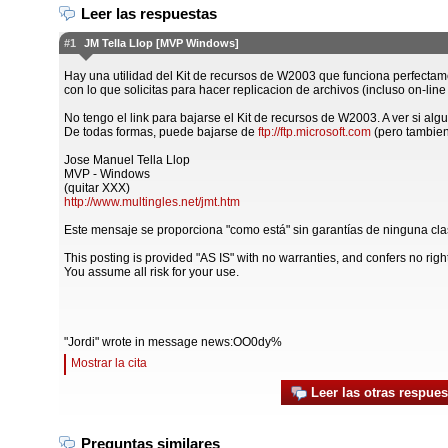
Leer las respuestas
#1
JM Tella Llop [MVP Windows]
Hay una utilidad del Kit de recursos de W2003 que funciona perfecta
con lo que solicitas para hacer replicacion de archivos (incluso on-line 
No tengo el link para bajarse el Kit de recursos de W2003. A ver si alg
De todas formas, puede bajarse de
ftp://ftp.microsoft.com
(pero tambien
Jose Manuel Tella Llop
MVP - Windows
(quitar XXX)
http://www.multingles.net/jmt.htm
Este mensaje se proporciona "como está" sin garantías de ninguna cla
This posting is provided "AS IS" with no warranties, and confers no righ
You assume all risk for your use.
"Jordi" wrote in message news:OO0dy%
Mostrar la cita
Leer las otras respues
Preguntas similares