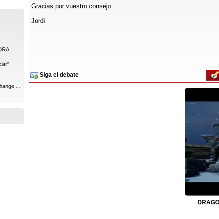
Gracias por vuestro consejo
Jordi
ORA
iar"
Siga el debate
hange ...
DRAGON