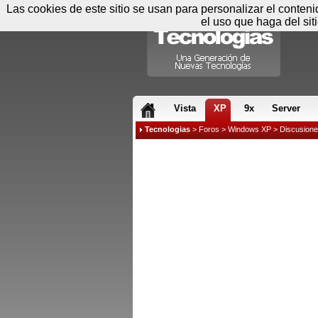
Las cookies de este sitio se usan para personalizar el conten
el uso que haga del sit
RSS & JS
Vista
XP
9x
Server
Tecnologias
>
Foros
>
Windows XP
>
Discusion