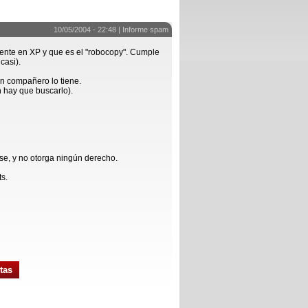
10/05/2004 - 22:48 |
Informe spam
mente en XP y que es el "robocopy". Cumple
casi).
un compañero lo tiene.
 hay que buscarlo).
se, y no otorga ningún derecho.
ts.
tas