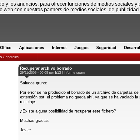
Jueves
ido y los anuncios, para ofrecer funciones de medios sociales y
io web con nuestros partners de medios sociales, de publicidad 
Office
Aplicaciones
Internet
Juegos
Seguridad
Desarro
es Generales
Recuperar archivo borrado
29/11/2005 - 00:05 por
b13
|
Informe spam
Saludos grupo:
Por error se ha producido el borrado de un archivo de carpetas de
extensión pst, el problema no queda ahí, ya que se ha vaciado la
reciclaje.
¿Existe alguna posibilidad de recuperar este fichero?
Muchas gracias
Javier