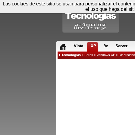
Las cookies de este sitio se usan para personalizar el conten
el uso que haga del sit
RSS & JS
Vista
XP
9x
Server
Tecnologias
>
Foros
>
Windows XP
>
Discusion