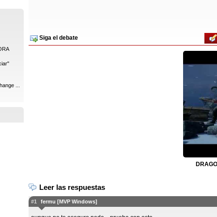
Siga el debate
ORA
iar"
hange ...
DRAGON
Leer las respuestas
#1
fermu [MVP Windows]