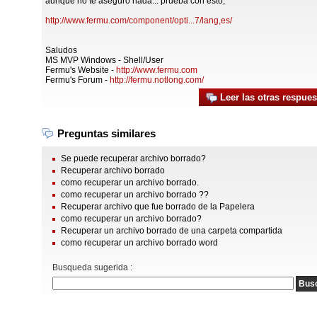
aunque no te aseguro nada... prueba con esto,
http://www.fermu.com/component/opti...7/lang,es/
Saludos
MS MVP Windows - Shell/User
Fermu's Website -
http://www.fermu.com
Fermu's Forum -
http://fermu.notlong.com/
Leer las otras respues
Preguntas similares
Se puede recuperar archivo borrado?
Recuperar archivo borrado
como recuperar un archivo borrado.
como recuperar un archivo borrado ??
Recuperar archivo que fue borrado de la Papelera
como recuperar un archivo borrado?
Recuperar un archivo borrado de una carpeta compartida
como recuperar un archivo borrado word
Busqueda sugerida :