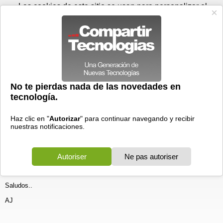
Sábado 08 de agosto - 03:55
Registrar
Conectar
Las cookies de este sitio se usan para personalizar el
contenido y los anuncios, para ofrecer funciones de medios
sociales y para analizar el tráfico. Además, compartimos
información sobre el uso que haga del sitio web con nuestros
partners de medios sociales, de publicidad y de análisis
web.
OK
Foros
Prensa
Videos
Tecnologias
>
Foros
>
Windows XP
>
Discusiones
Recuperar un perfil local borrado help me!!!!
Generales
05/09/2005 - 17:11 por
Antonio Jose
|
Informe spam
Hola.
He metido la pata he borrado el perfil en local de un usuario y resulta
que sus pst estaban sus correos, hay alguna forma de recuperar
dicho perfil con alguna herramienta o algo asi ,he restaurado el sistema
pero esto no ha funcionado ya que elimine tanto el perfil en local como
el perfil de outlook.
Agradeceria la ayuda es bastante urgente.
Saludos..
AJ