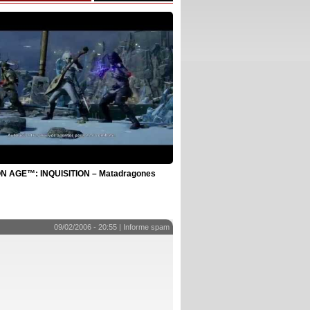
 AGE™: INQUISITION – Matadragones
09/02/2006 - 20:55 |
Informe spam