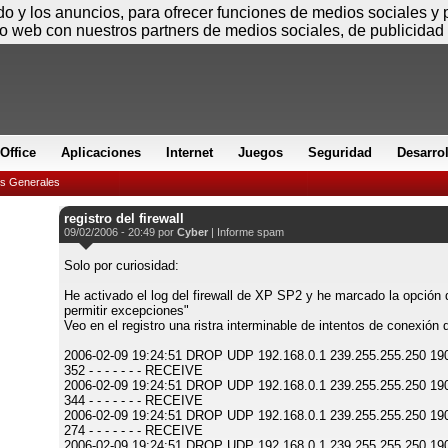
Viernes
ido y los anuncios, para ofrecer funciones de medios sociales y
io web con nuestros partners de medios sociales, de publicidad 
Office
Aplicaciones
Internet
Juegos
Seguridad
Desarro
es Generales
registro del firewall
09/02/2006 - 20:49 por
Cyber
|
Informe spam
Solo por curiosidad:
He activado el log del firewall de XP SP2 y he marcado la opción
permitir excepciones"
Veo en el registro una ristra interminable de intentos de conexión d
2006-02-09 19:24:51 DROP UDP 192.168.0.1 239.255.255.250 19
352 - - - - - - - RECEIVE
2006-02-09 19:24:51 DROP UDP 192.168.0.1 239.255.255.250 19
344 - - - - - - - RECEIVE
2006-02-09 19:24:51 DROP UDP 192.168.0.1 239.255.255.250 19
274 - - - - - - - RECEIVE
2006-02-09 19:24:51 DROP UDP 192.168.0.1 239.255.255.250 19