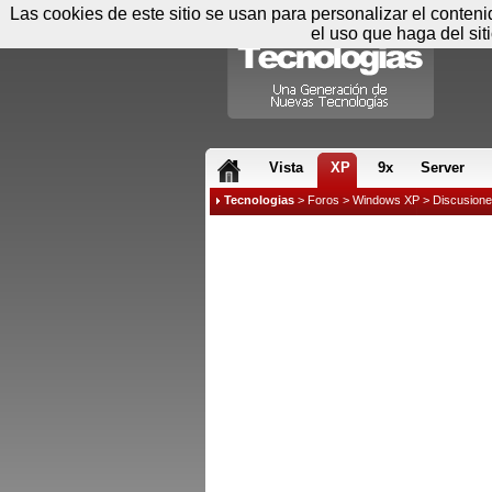
Las cookies de este sitio se usan para personalizar el conten
el uso que haga del sit
RSS & JS
Vista
XP
9x
Server
Tecnologias
>
Foros
>
Windows XP
>
Discusion