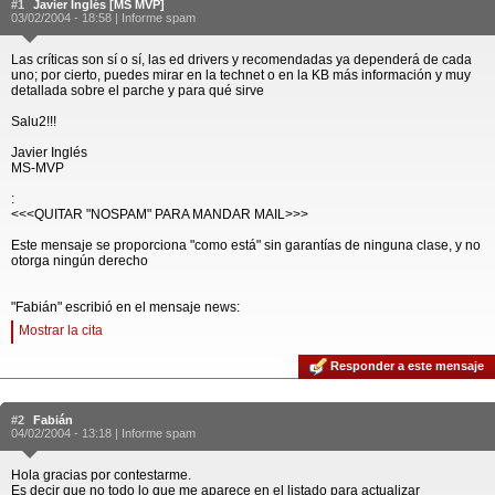
#1
Javier Inglés [MS MVP]
03/02/2004 - 18:58 |
Informe spam
Las críticas son sí o sí, las ed drivers y recomendadas ya dependerá de cada
uno; por cierto, puedes mirar en la technet o en la KB más información y muy
detallada sobre el parche y para qué sirve
Salu2!!!
Javier Inglés
MS-MVP
:
<<<QUITAR "NOSPAM" PARA MANDAR MAIL>>>
Este mensaje se proporciona "como está" sin garantías de ninguna clase, y no
otorga ningún derecho
"Fabián" escribió en el mensaje news:
Mostrar la cita
Responder a este mensaje
#2
Fabián
04/02/2004 - 13:18 |
Informe spam
Hola gracias por contestarme.
Es decir que no todo lo que me aparece en el listado para actualizar