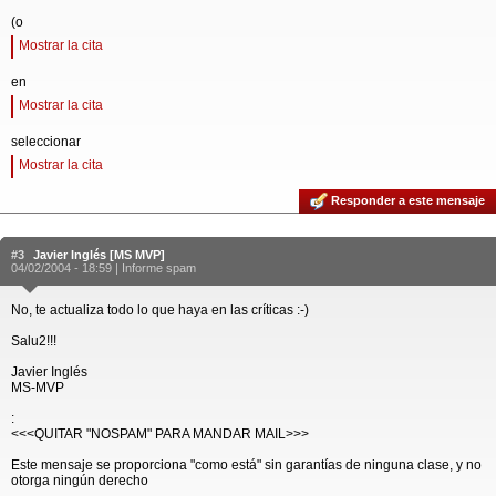
(o
Mostrar la cita
en
Mostrar la cita
seleccionar
Mostrar la cita
Responder a este mensaje
#3
Javier Inglés [MS MVP]
04/02/2004 - 18:59 |
Informe spam
No, te actualiza todo lo que haya en las críticas :-)
Salu2!!!
Javier Inglés
MS-MVP
:
<<<QUITAR "NOSPAM" PARA MANDAR MAIL>>>
Este mensaje se proporciona "como está" sin garantías de ninguna clase, y no
otorga ningún derecho