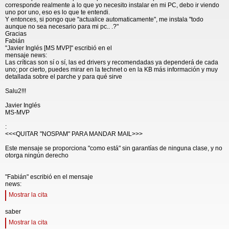
corresponde realmente a lo que yo necesito instalar en mi PC, debo ir viendo
uno por uno, eso es lo que te entendi.
Y entonces, si pongo que "actualice automaticamente", me instala "todo
aunque no sea necesario para mi pc.. .?"
Gracias
Fabián
"Javier Inglés [MS MVP]" escribió en el
mensaje news:
Las críticas son sí o sí, las ed drivers y recomendadas ya dependerá de cada
uno; por cierto, puedes mirar en la technet o en la KB más información y muy
detallada sobre el parche y para qué sirve
Salu2!!!
Javier Inglés
MS-MVP
:
<<<QUITAR "NOSPAM" PARA MANDAR MAIL>>>
Este mensaje se proporciona "como está" sin garantías de ninguna clase, y no
otorga ningún derecho
"Fabián" escribió en el mensaje
news:
Mostrar la cita
saber
Mostrar la cita