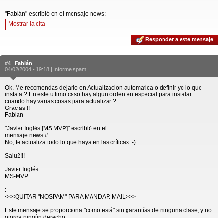
"Fabián" escribió en el mensaje news:
Mostrar la cita
Responder a este mensaje
#4
Fabián
04/02/2004 - 19:18 |
Informe spam
Ok. Me recomendas dejarlo en Actualizacion automatica o definir yo lo que
instala ? En este ultimo caso hay algun orden en especial para instalar
cuando hay varias cosas para actualizar ?
Gracias !!
Fabián
"Javier Inglés [MS MVP]" escribió en el
mensaje news:#
No, te actualiza todo lo que haya en las críticas :-)
Salu2!!!
Javier Inglés
MS-MVP
:
<<<QUITAR "NOSPAM" PARA MANDAR MAIL>>>
Este mensaje se proporciona "como está" sin garantías de ninguna clase, y no
otorga ningún derecho