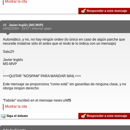
Mostrar la cita
Responder a este mensaje
#5
Javier Inglés [MS MVP]
04/02/2004 - 19:57 |
Informe spam
Automático, y no, no hay ningún orden (lo único en caso de algún parche que
necesite instalrse sólo él antes que el resto te lo indica con un mensaje)
Salu2!!
Javier Inglés
MS-MVP
:
<<<QUITAR "NOSPAM" PARA MANDAR MAIL>>>
Este mensaje se proporciona "como está" sin garantías de ninguna clase, y no
otorga ningún derecho
"Fabián" escribió en el mensaje news:uWf$
Mostrar la cita
Siga el debate
Responder a este mensaje