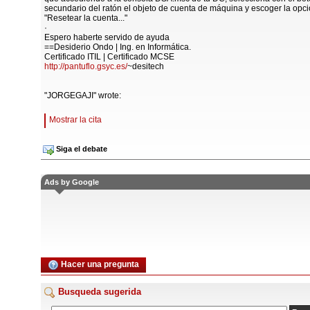
secundario del ratón el objeto de cuenta de máquina y escoger la opc
"Resetear la cuenta..."
·
Espero haberte servido de ayuda
==Desiderio Ondo | Ing. en Informática.
Certificado ITIL | Certificado MCSE
http://pantuflo.gsyc.es/
~desitech
"JORGEGAJI" wrote:
Mostrar la cita
Siga el debate
Ads by Google
Hacer una pregunta
Busqueda sugerida