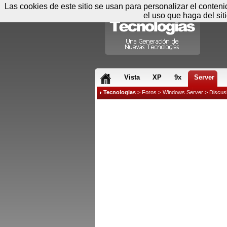
Las cookies de este sitio se usan para personalizar el conten
el uso que haga del sit
RSS & JS
Vista
XP
9x
Server
Tecnologias
>
Foros
>
Windows Server
>
Discus