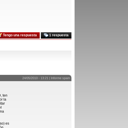
Tengo una respuesta
1 respuesta
24/05/2010 - 13:21 |
Informe spam
, ten
r la
itar
el
ina
so) es
tón