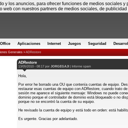
Domingo
ido y los anuncios, para ofrecer funciones de medios sociales y
io web con nuestros partners de medios sociales, de publicidad 
Office
Aplicaciones
Internet
Juegos
Seguridad
Desarro
iones Generales
>
ADRestore
ADRestore
13/05/2010 - 08:17 por
JORGEGAJI
|
Informe spam
Hola,
Por error he borrado una OU que contenía cuentas de equipo. De
restaurar esas cuentas de equipo con ADRestore, cuando trato de 
sesión me aparece el siguiente mensaje: Windows no puede conec
dominio porque el controlador de dominio está bloqueado o no disp
porque no se encontró la cuenta de su equipo.
He revisado la cuenta de equipo y está todo en orden: está habilit
Es urgente. Gracias por adelantado.