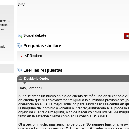
jorge
rver ...
inios.
ro ...
Siga el debate
Preguntas similare
ando
.
ADRestore
Leer las respuestas
#1
Desiderio Ondo.
Hola, Jorgegaji:
Aunque crees un nuevo objeto de cuenta de máquina en tu consola AD
en cuenta que NO es exactamente igual a la eliminada previamente, po
diferencia en el ID. La mejor solución para éstos casos se centra en qu
la máquina del dominio y volverla a integrar, eliminando el el proceso 
objeto de cuenta de máquina, a fin de hacer coincidir los SID de máqu
tanto en la estación cliente como en la consola DSA del DC...
Otra opción mucho más sencilla (pero que NO siempre funciona, te avi
que accediendo a la consola DSA.msc de tu DC, selecciona con el bo