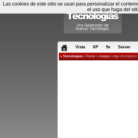
Las cookies de este sitio se usan para personalizar el conten
el uso que haga del sit
RSS & JS
Vista
XP
9x
Server
Tecnologias
>
Foros
>
Juegos
>
Age of empires I