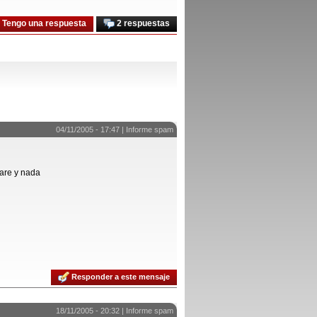
Tengo una respuesta
2 respuestas
04/11/2005 - 17:47 |
Informe spam
are y nada
Responder a este mensaje
18/11/2005 - 20:32 |
Informe spam