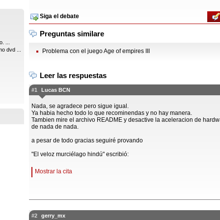
Siga el debate
Preguntas similare
. ...
o dvd ...
Problema con el juego Age of empires III
Leer las respuestas
#1
Lucas BCN
Nada, se agradece pero sigue igual.
Ya habia hecho todo lo que recominendas y no hay manera.
Tambien mire el archivo README y desactive la aceleracion de hardw
de nada de nada.
a pesar de todo gracias seguiré provando
"El veloz murciélago hindú" escribió:
Mostrar la cita
#2
gerry_mx