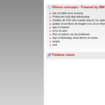
Últimos mensajes - Powered by IBM
war of chiefs error al iniciar
Proteccion stub dejo defuncionar
Sonidos de FSX solo cuando esta en 1er. plano
grabar 10 archivos de imagen ccd. en un mism
ege of empires
error en aom
Rise of nations me da problemas
Age of Mythology inicia directo en modo ...
juegos
insti
Palabras claves