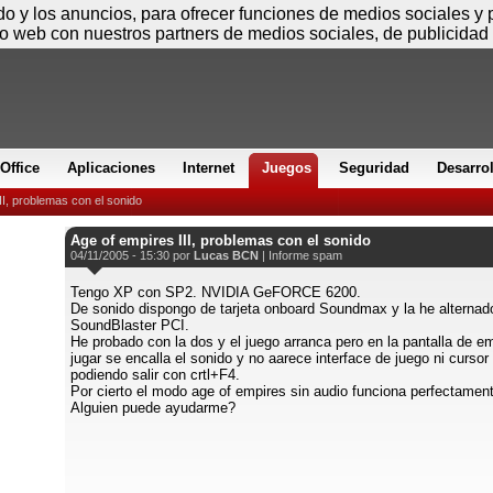
Sábado
ido y los anuncios, para ofrecer funciones de medios sociales y
io web con nuestros partners de medios sociales, de publicidad 
Office
Aplicaciones
Internet
Juegos
Seguridad
Desarro
II, problemas con el sonido
Age of empires III, problemas con el sonido
04/11/2005 - 15:30 por
Lucas BCN
|
Informe spam
Tengo XP con SP2. NVIDIA GeFORCE 6200.
De sonido dispongo de tarjeta onboard Soundmax y la he alternad
SoundBlaster PCI.
He probado con la dos y el juego arranca pero en la pantalla de e
jugar se encalla el sonido y no aarece interface de juego ni cursor
podiendo salir con crtl+F4.
Por cierto el modo age of empires sin audio funciona perfectamen
Alguien puede ayudarme?