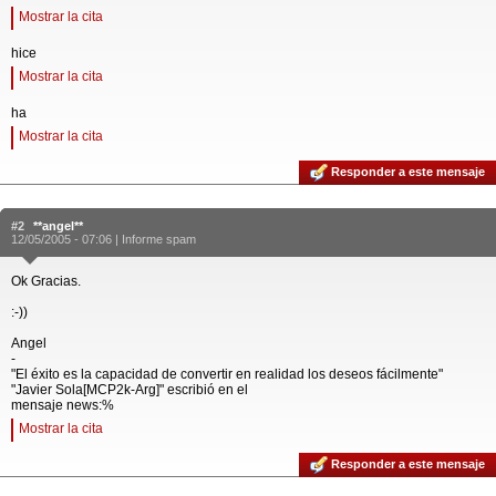
Mostrar la cita
hice
Mostrar la cita
ha
Mostrar la cita
Responder a este mensaje
#2
**angel**
12/05/2005 - 07:06 |
Informe spam
Ok Gracias.
:-))
Angel
-
"El éxito es la capacidad de convertir en realidad los deseos fácilmente"
"Javier Sola[MCP2k-Arg]" escribió en el
mensaje news:%
Mostrar la cita
Responder a este mensaje