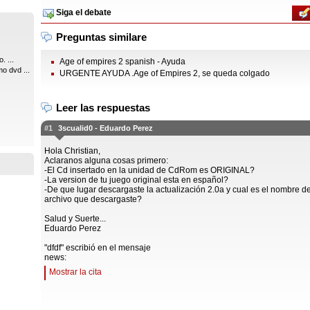
Siga el debate
Preguntas similare
. ...
Age of empires 2 spanish - Ayuda
o dvd ...
URGENTE AYUDA .Age of Empires 2, se queda colgado
Leer las respuestas
#1
3scualid0 - Eduardo Perez
Hola Christian,
Aclaranos alguna cosas primero:
-El Cd insertado en la unidad de CdRom es ORIGINAL?
-La version de tu juego original esta en español?
-De que lugar descargaste la actualización 2.0a y cual es el nombre de
archivo que descargaste?
Salud y Suerte...
Eduardo Perez
"dfdf" escribió en el mensaje
news:
Mostrar la cita