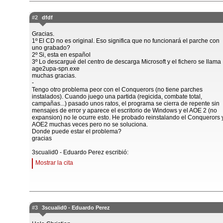
#2
dfdf
Gracias.
1º El CD no es original. Eso significa que no funcionará el parche con
uno grabado?
2º Si, esta en español
3º Lo descargué del centro de descarga Microsoft y el fichero se llama
age2upa-spn.exe
muchas gracias.
-
Tengo otro problema peor con el Conquerors (no tiene parches
instalados). Cuando juego una partida (regicida, combate total,
campañas...) pasado unos ratos, el programa se cierra de repente sin
mensajes de error y aparece el escritorio de Windows y el AOE 2 (no
expansion) no le ocurre esto. He probado reinstalando el Conquerors y
AOE2 muchas veces pero no se soluciona.
Donde puede estar el problema?
gracias
3scualid0 - Eduardo Perez escribió:
Mostrar la cita
#3
3scualid0 - Eduardo Perez