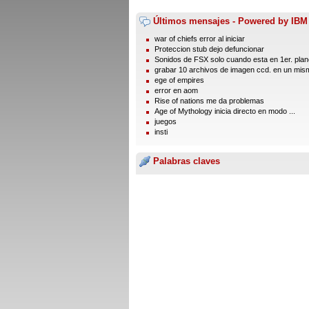
Últimos mensajes - Powered by IBM
war of chiefs error al iniciar
Proteccion stub dejo defuncionar
Sonidos de FSX solo cuando esta en 1er. plano
grabar 10 archivos de imagen ccd. en un mism
ege of empires
error en aom
Rise of nations me da problemas
Age of Mythology inicia directo en modo ...
juegos
insti
Palabras claves