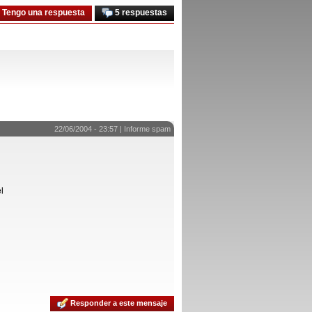
Tengo una respuesta
5 respuestas
22/06/2004 - 23:57 |
Informe spam
l
Responder a este mensaje