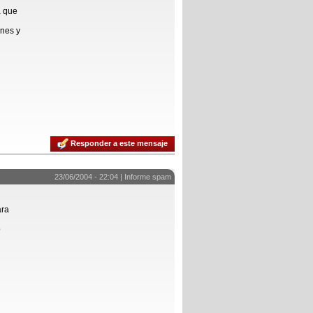
a que
ones y
Responder a este mensaje
23/06/2004 - 22:04 |
Informe spam
ara
o