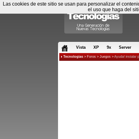
Las cookies de este sitio se usan para personalizar el conten
el uso que haga del sit
RSS & JS
Vista
XP
9x
Server
Tecnologias
>
Foros
>
Juegos
>
Ayuda! instalar 