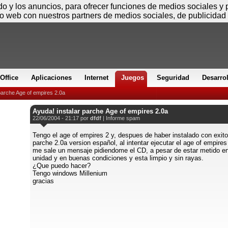
Sábado
ido y los anuncios, para ofrecer funciones de medios sociales y
io web con nuestros partners de medios sociales, de publicidad 
Office
Aplicaciones
Internet
Juegos
Seguridad
Desarro
parche Age of empires 2.0a
Ayuda! instalar parche Age of empires 2.0a
22/06/2004 - 21:17 por
dfdf
|
Informe spam
Tengo el age of empires 2 y, despues de haber instalado con exito
parche 2.0a version español, al intentar ejecutar el age of empires
me sale un mensaje pidiendome el CD, a pesar de estar metido en
unidad y en buenas condiciones y esta limpio y sin rayas.
¿Que puedo hacer?
Tengo windows Millenium
gracias