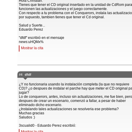
Hola Christian.
Tienes que tener el CD original insertado en la unidad de CdRom par
funcionen las actualizaciones y el juego correctamente.
Con respecto a tu problema con el Conquerors, instala las actualizaci
por supuesto, tambien tienes que tener el Cd original.
Salud y Suerte...
Eduardo Perez
"dfdf" escribió en el mensaje
news:uHQMx%
Mostrar la cita
#4
dfdf
¿Y no funcionaria usando la instalación completa (la que no requiere
CD)? ¿o despues de instalar el parche hay que meter el CD original p
jugar?
Lo de conquerors, antes, incluso sin actualizaciones, me fue bien, per
despues de crear un escenario, comenzó a fallar, a pesar de haber
eliminado dicho escenario.
¿Instalando tales actualizaciones se resolveria ese problema?
Muchas gracias
Saludos :)
3scualid0 - Eduardo Perez escribió:
Mostrar la cita