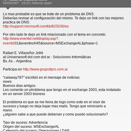
04/09/2007 - 19:24 |
Informe spam
Lo mas probable es que se trate de un problema de DNS.
Deberías revisar al configuración del mismo. Te dejo un link con las mejores
practica de DNS:
http://support.microsoft.com/kb/825036/es
Por otro lado te dejo un link relacionado con el tema en concreto:
http://www.eventid.net/display.asp?
eventid
31&eventnoH45&source=MSExchangeAL&phase=1
Rafael E. Villaseñor Jofré
at Universesoft dot com dot ar - Soluciones Informáticas
Bs. As. - Argentina
Participa en
http://www.grupoitpro.com.ar
"calaway787" escribió en el mensaje de noticias
news:
Buenos dias amigos.
Les comento un plroblema que tengo en el exchange 2003, esta instalado
en un server 2003 bisness
El problema es que se me llena de logs como este en el visor de
sucesos y luego no deja bajar mas mails. Tengo que reiniciarlo a
mano.
¿alguien sabe a que puede deberser y como puedo solucionarlo?
Tipo de suceso: Advertencia
Origen del suceso: MSExchangeAL
Categoría del suceso: Operaciones LDAP