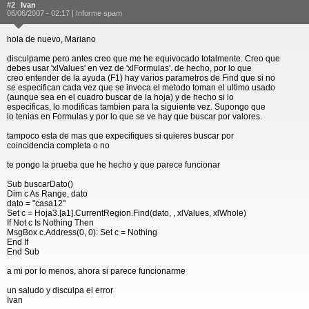
#2
Ivan
06/06/2007 - 02:17 |
Informe spam
hola de nuevo, Mariano
disculpame pero antes creo que me he equivocado totalmente. Creo que
debes usar 'xlValues' en vez de 'xlFormulas'. de hecho, por lo que
creo entender de la ayuda (F1) hay varios parametros de Find que si no
se especifican cada vez que se invoca el metodo toman el ultimo usado
(aunque sea en el cuadro buscar de la hoja) y de hecho si lo
especificas, lo modificas tambien para la siguiente vez. Supongo que
lo tenias en Formulas y por lo que se ve hay que buscar por valores.
tampoco esta de mas que expecifiques si quieres buscar por
coincidencia completa o no
te pongo la prueba que he hecho y que parece funcionar
Sub buscarDato()
Dim c As Range, dato
dato = "casa12"
Set c = Hoja3.[a1].CurrentRegion.Find(dato, , xlValues, xlWhole)
If Not c Is Nothing Then
MsgBox c.Address(0, 0): Set c = Nothing
End If
End Sub
a mi por lo menos, ahora si parece funcionarme
un saludo y disculpa el error
Ivan