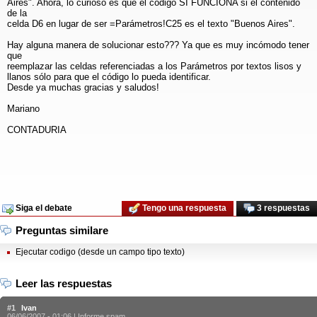
Aires". Ahora, lo curioso es que el código SI FUNCIONA si el contenido
de la
celda D6 en lugar de ser =Parámetros!C25 es el texto "Buenos Aires".
Hay alguna manera de solucionar esto??? Ya que es muy incómodo tener
que
reemplazar las celdas referenciadas a los Parámetros por textos lisos y
llanos sólo para que el código lo pueda identificar.
Desde ya muchas gracias y saludos!
Mariano
CONTADURIA
Siga el debate
Tengo una respuesta
3 respuestas
Preguntas similare
Ejecutar codigo (desde un campo tipo texto)
Leer las respuestas
#1
Ivan
06/06/2007 - 01:06 |
Informe spam