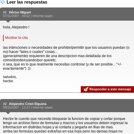
Leer las respuestas
#1
Héctor Miguel
07/11/2007 - 04:52 |
Informe spam
hola, Alejandro !
Mostrar la cita
las intenciones o necesidades de prohibir/permitir que los usuarios puedan (o
no) hacer "tales o cuales" cosas...
(generalmente) requieren de una descripcion mas detallada de los
como/donde/cuando/por que/etc.
o sea, que es lo que realmente necesitas controlar (y de ser posible... "+/-
exactamente") :))
saludos,
hector.
Responder a este mensaje
#2
Alejandro Cristi Elgueta
09/11/2007 - 13:27 |
Informe spam
Hector te cuento que necesito bloquear la funcion de copiar y cortar porque
tengo un archivo lleno de formulas y macros y los usuarios deben ingresar la
informacion en distintas hojas y al cortarla y pegarla en filas de mas
arriba las formulas quedan extrañas en esa hoja pero las demas hojas no