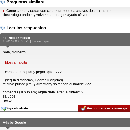
Preguntas similare
Como copiar y pegar con celdas proteguida atraves de una macro
desproteguiendola y volverla a proteger, ayuda xfavor
Leer las respuestas
#1
Héctor Miguel
18/01/2009 - 21:28 |
Informe spam
hola, Norberto !
Mostrar la cita
- como para copiar y pegar "que" ???
- (segun distancias, lugares u objetos)...
te sirve pulsar {ctrl} y arrastrar y soltar con el mouse ???
comentas (si hubiera) algun detalle "en el tintero" ?
saludos,
hector.
Siga el debate
Responder a este mensaje
Ads by Google