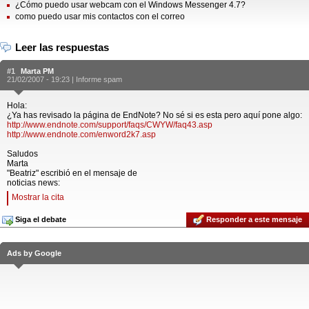
¿Cómo puedo usar webcam con el Windows Messenger 4.7?
como puedo usar mis contactos con el correo
Leer las respuestas
#1
Marta PM
21/02/2007 - 19:23 |
Informe spam
Hola:
¿Ya has revisado la página de EndNote? No sé si es esta pero aquí pone algo:
http://www.endnote.com/support/faqs/CWYW/faq43.asp
http://www.endnote.com/enword2k7.asp
Saludos
Marta
"Beatriz" escribió en el mensaje de
noticias news:
Mostrar la cita
Siga el debate
Responder a este mensaje
Ads by Google