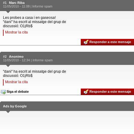
#1
Marc Riba
11/05/2010 - 11:08 |
Informe spam
Les probes a casa i en gaseosa!
"dani" ha escrit al missatge del grup de
discussió: O1jRb$
Mostrar la cita
Responder a este mensaje
#2
Anonimo
11/05/2010 - 12:34 |
Informe spam
"dani" ha escrit al missatge del grup de
discussió: O1jRb$
Mostrar la cita
Siga el debate
Responder a este mensaje
Ads by Google