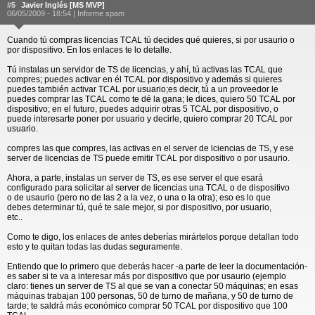
#5
Javier Inglés [MS MVP]
06/05/2009 - 18:54 |
Informe spam
Cuando tú compras licencias TCAL tú decides qué quieres, si por usaurio o
por dispositivo. En los enlaces te lo detalle.
Tú instalas un servidor de TS de licencias, y ahí, tú activas las TCAL que
compres; puedes activar en él TCAL por dispositivo y además si quieres
puedes también activar TCAL por usuario;es decir, tú a un proveedor le
puedes comprar las TCAL como te dé la gana; le dices, quiero 50 TCAL por
dispositivo; en el futuro, puedes adquirir otras 5 TCAL por dispositivo, o
puede interesarte poner por usuario y decirle, quiero comprar 20 TCAL por
usuario.
compres las que compres, las activas en el server de lciencias de TS, y ese
server de licencias de TS puede emitir TCAL por dispositivo o por usaurio.
Ahora, a parte, instalas un server de TS, es ese server el que esará
configurado para solicitar al server de licencias una TCAL o de dispositivo
o de usaurio (pero no de las 2 a la vez, o una o la otra); eso es lo que
debes determinar tú, qué te sale mejor, si por dispositivo, por usuario,
etc..
Como te digo, los enlaces de antes deberías mirártelos porque detallan todo
esto y te quitan todas las dudas seguramente.
Entiendo que lo primero que deberás hacer -a parte de leer la documentación-
es saber si te va a interesar más por dispositivo que por usaurio (ejemplo
claro: tienes un server de TS al que se van a conectar 50 máquinas; en esas
máquinas trabajan 100 personas, 50 de turno de mañana, y 50 de turno de
tarde; te saldrá más económico comprar 50 TCAL por dispositivo que 100