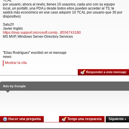
TCAL
por usuario; ahora al revés; tienes 10 usaurios, cada uno con su equipo
local, un portátil, una PDA y desde todos ellos pueden acceder al TS; te
saldrá más económico en ese caso adquirir 10 TCAL por usuario que 30 por
dispositivo)
Salu2!!
Javier Inglés
https://mvp.support.microsoft.com/p...B5567431B0
MS MVP, Windows Server-Directory Services
"Elías Rodríguez" escribió en el mensaje
news:
Mostrar la cita
Responder a este mensaje
Ads by Google
Siguiente
Hacer una pregunta
Tengo una respuesta