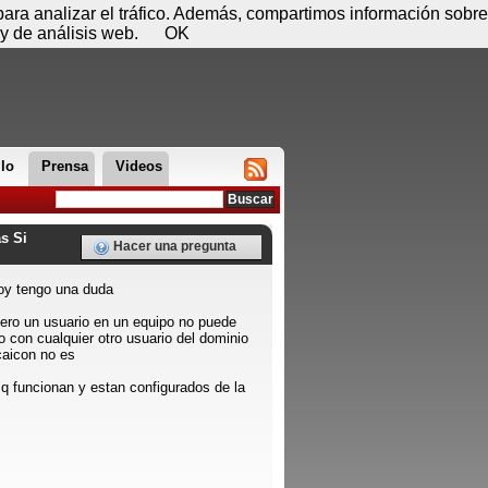
 08 de agosto - 09:15
Registrar
Conectar
 para analizar el tráfico. Además, compartimos información sobre
y de análisis web.
OK
llo
Prensa
Videos
s Si
Hacer una pregunta
hoy tengo una duda
pero un usuario en un equipo no puede
o con cualquier otro usuario del dominio
caicon no es
 q funcionan y estan configurados de la