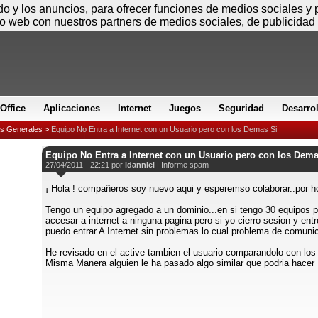
Sábado
ido y los anuncios, para ofrecer funciones de medios sociales y
io web con nuestros partners de medios sociales, de publicidad 
Office
Aplicaciones
Internet
Juegos
Seguridad
Desarro
es Generales
>
Equipo No Entra a Internet con un Usuario pero con los Demas Si
Equipo No Entra a Internet con un Usuario pero con los Dema
27/04/2011 - 22:21 por
ldanniel
|
Informe spam
¡ Hola ! compañeros soy nuevo aqui y esperemso colaborar..por 
Tengo un equipo agregado a un dominio...en si tengo 30 equipos 
accesar a internet a ninguna pagina pero si yo cierro sesion y entr
puedo entrar A Internet sin problemas lo cual problema de comuni
He revisado en el active tambien el usuario comparandolo con los
Misma Manera alguien le ha pasado algo similar que podria hacer