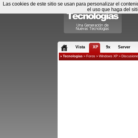
Las cookies de este sitio se usan para personalizar el conten
el uso que haga del sit
RSS & JS
Vista
XP
9x
Server
Tecnologias
>
Foros
>
Windows XP
>
Discusion