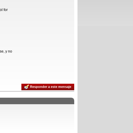
l for
se, y no
Responder a este mensaje