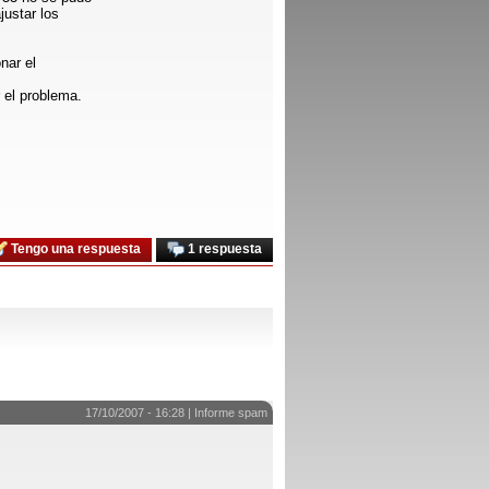
justar los
nar el
 el problema.
Tengo una respuesta
1 respuesta
17/10/2007 - 16:28 |
Informe spam