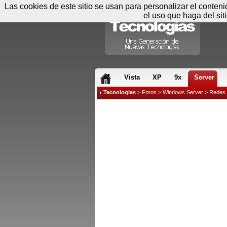
Las cookies de este sitio se usan para personalizar el conten
el uso que haga del sit
RSS & JS
Vista
XP
9x
Server
Tecnologias
>
Foros
>
Windows Server
>
Redes