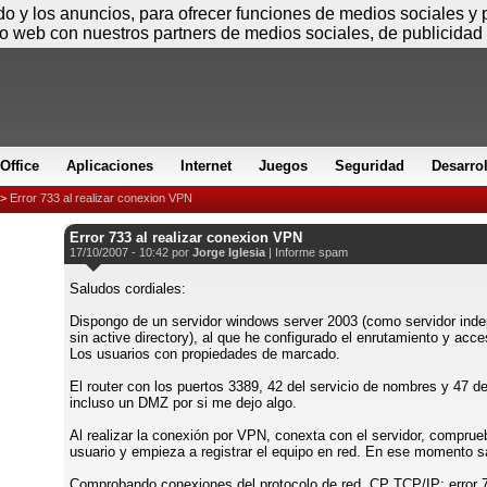
Sábado
ido y los anuncios, para ofrecer funciones de medios sociales y
io web con nuestros partners de medios sociales, de publicidad 
Office
Aplicaciones
Internet
Juegos
Seguridad
Desarro
>
Error 733 al realizar conexion VPN
Error 733 al realizar conexion VPN
17/10/2007 - 10:42 por
Jorge Iglesia
|
Informe spam
Saludos cordiales:
Dispongo de un servidor windows server 2003 (como servidor inde
sin active directory), al que he configurado el enrutamiento y acc
Los usuarios con propiedades de marcado.
El router con los puertos 3389, 42 del servicio de nombres y 47 d
incluso un DMZ por si me dejo algo.
Al realizar la conexión por VPN, conexta con el servidor, comprue
usuario y empieza a registrar el equipo en red. En ese momento sal
Comprobando conexiones del protocolo de red. CP TCP/IP: error 