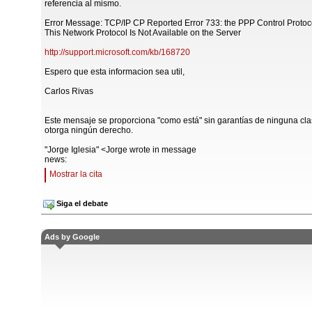
referencia al mismo.
Error Message: TCP/IP CP Reported Error 733: the PPP Control Protoco
This Network Protocol Is Not Available on the Server
http://support.microsoft.com/kb/168720
Espero que esta informacion sea util,
Carlos Rivas
Este mensaje se proporciona "como está" sin garantías de ninguna cla
otorga ningún derecho.
"Jorge Iglesia" <Jorge wrote in message
news:
Mostrar la cita
Siga el debate
Ads by Google