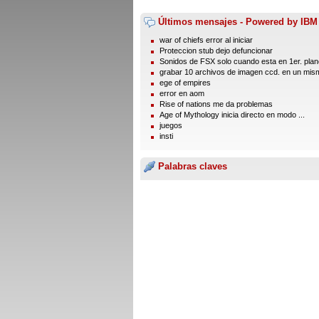
Últimos mensajes - Powered by IBM
war of chiefs error al iniciar
Proteccion stub dejo defuncionar
Sonidos de FSX solo cuando esta en 1er. plano
grabar 10 archivos de imagen ccd. en un mism
ege of empires
error en aom
Rise of nations me da problemas
Age of Mythology inicia directo en modo ...
juegos
insti
Palabras claves