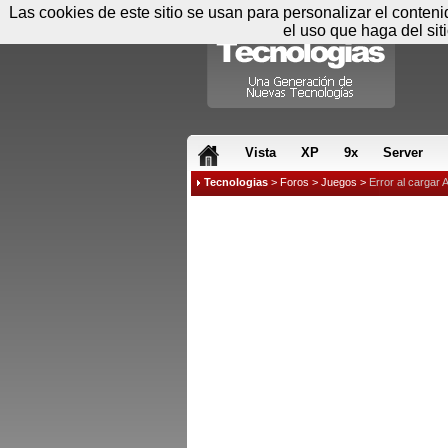
Las cookies de este sitio se usan para personalizar el conten
el uso que haga del sit
RSS & JS
Vista
XP
9x
Server
Tecnologias
>
Foros
>
Juegos
>
Error al cargar