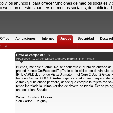
Viernes
ido y los anuncios, para ofrecer funciones de medios sociales y
io web con nuestros partners de medios sociales, de publicidad 
Office
Aplicaciones
Internet
Juegos
Seguridad
Desarro
 AOE 3
Error al cargar AOE 3
03/02/2009 - 17:14 por
William Gustavo Moreira
|
Informe spam
Buenas, me sale el error "No se encuentra el punto de entrada del
procedimiento GetExtendedTcpTable en la biblioteca de vinculos 
IPHLPAPI.DLL". Tengo Vista Ultimate, Intel Core 2 Duo, 2 Gigas 
foxconn Nvidia 8500 GT. Antes jugaba con el video integrado de l
Asrock y funcionaba perfecto, desde que compre la tarjeta me sale
tengo instalado la ultima version de drivers de nvidia. Desde ya 
una solucion. Saludos.
William Gustavo Moreira
San Carlos - Uruguay