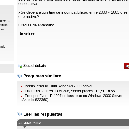
conectarse.
¿Se debe a algun tipo de incompatibilidad entre 2000 y 2003 o es 
otro motivo?
rver ...
inios.
Gracias de antemano
ro ...
Un saludo
ando
.
Siga el debate
Preguntas similare
Perflib -error id.1008- windows 2000 server
Error :DBCC TRACEON 208, Server process ID (SPID) 56.
Error por Event ID 4097 en lsass.exe en Windows 2000 Server
(Articulo 822360)
Leer las respuestas
#1
Juan Perez