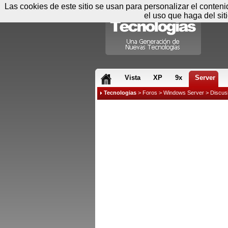
Las cookies de este sitio se usan para personalizar el conten
el uso que haga del sit
RSS & JS
Vista
XP
9x
Server
Tecnologias
>
Foros
>
Windows Server
>
Discus