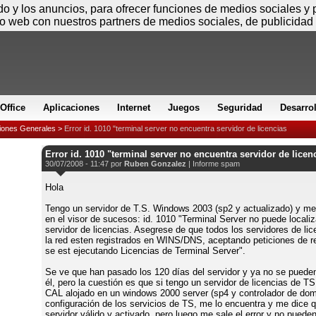
Viernes
ido y los anuncios, para ofrecer funciones de medios sociales y
io web con nuestros partners de medios sociales, de publicidad 
Office
Aplicaciones
Internet
Juegos
Seguridad
Desarro
iones Generales
>
Error id. 1010 "terminal server no encuentra servidor de licencias
Error id. 1010 "terminal server no encuentra servidor de licen
30/07/2008 - 11:47 por
Ruben Gonzalez
|
Informe spam
Hola
Tengo un servidor de T.S. Windows 2003 (sp2 y actualizado) y me 
en el visor de sucesos: id. 1010 "Terminal Server no puede localiz
servidor de licencias. Asegrese de que todos los servidores de lic
la red esten registrados en WINS/DNS, aceptando peticiones de r
se est ejecutando Licencias de Terminal Server".
Se ve que han pasado los 120 días del servidor y ya no se puede
él, pero la cuestión es que si tengo un servidor de licencias de T
CAL alojado en un windows 2000 server (sp4 y controlador de domi
configuración de los servicios de TS, me lo encuentra y me dice 
servidor válido y activado, pero luego me sale el error y no puede