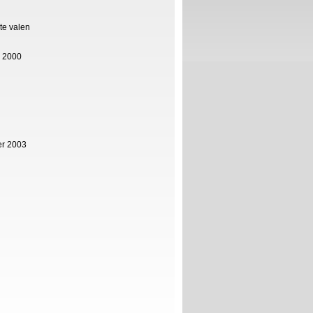
te valen
s 2000
er 2003