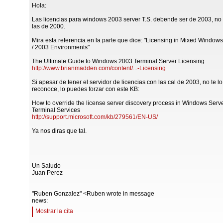
Hola:
Las licencias para windows 2003 server T.S. debende ser de 2003, no 
las de 2000.
Mira esta referencia en la parte que dice: "Licensing in Mixed Window
/ 2003 Environments"
The Ultimate Guide to Windows 2003 Terminal Server Licensing
http://www.brianmadden.com/content/...-Licensing
Si apesar de tener el servidor de licencias con las cal de 2003, no te lo
reconoce, lo puedes forzar con este KB:
How to override the license server discovery process in Windows Serv
Terminal Services
http://support.microsoft.com/kb/279561/EN-US/
Ya nos diras que tal.
Un Saludo
Juan Perez
"Ruben Gonzalez" <Ruben wrote in message
news:
Mostrar la cita