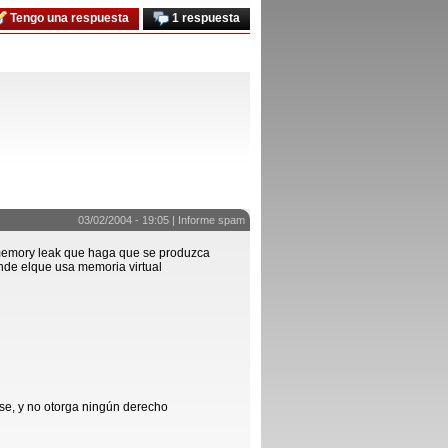
Tengo una respuesta
1 respuesta
03/02/2004 - 19:05 |
Informe spam
 memory leak que haga que se produzca
nde elque usa memoria virtual
se, y no otorga ningún derecho