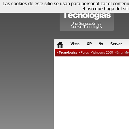
Las cookies de este sitio se usan para personalizar el conten
el uso que haga del sit
RSS & JS
Vista
XP
9x
Server
Tecnologias
>
Foros
>
Windows 2000
>
Error Me