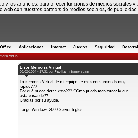
Viernes
ido y los anuncios, para ofrecer funciones de medios sociales y
io web con nuestros partners de medios sociales, de publicidad 
Office
Aplicaciones
Internet
Juegos
Seguridad
Desarro
moria Virtual
Error Memoria Virtual
03/02/2004 - 17:32 por
Paolita
|
Informe spam
La memoria Virtual de mi equipo se esta consumiendo muy
rápido???
Por què puede darse esto??? COmo puedo monitorear lo que
esta pasando??
Gracias por su ayuda.
Tengo Windows 2000 Server Ingles.