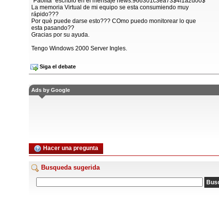
"Paolita" escribió en el mensaje news:966301c3ea73$4f1a2d00$
La memoria Virtual de mi equipo se esta consumiendo muy
rápido???
Por què puede darse esto??? COmo puedo monitorear lo que
esta pasando??
Gracias por su ayuda.
Tengo Windows 2000 Server Ingles.
Siga el debate
Ads by Google
Hacer una pregunta
Busqueda sugerida