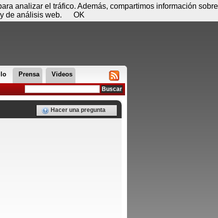
 07 de agosto - 04:27
Registrar
Conectar
 para analizar el tráfico. Además, compartimos información sobre
y de análisis web.
OK
llo
Prensa
Videos
Hacer una pregunta