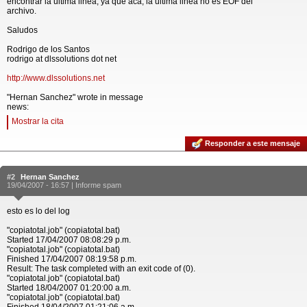
encontrar la ultima linea, ya que aca, la ultima linea no es EOF del
archivo.
Saludos
Rodrigo de los Santos
rodrigo at dlssolutions dot net
http://www.dlssolutions.net
"Hernan Sanchez" wrote in message
news:
Mostrar la cita
Responder a este mensaje
#2
Hernan Sanchez
19/04/2007 - 16:57 |
Informe spam
esto es lo del log
"copiatotal.job" (copiatotal.bat)
Started 17/04/2007 08:08:29 p.m.
"copiatotal.job" (copiatotal.bat)
Finished 17/04/2007 08:19:58 p.m.
Result: The task completed with an exit code of (0).
"copiatotal.job" (copiatotal.bat)
Started 18/04/2007 01:20:00 a.m.
"copiatotal.job" (copiatotal.bat)