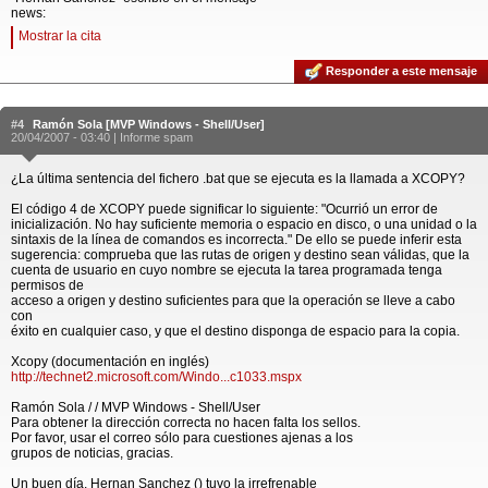
news:
Mostrar la cita
Responder a este mensaje
#4
Ramón Sola [MVP Windows - Shell/User]
20/04/2007 - 03:40 |
Informe spam
¿La última sentencia del fichero .bat que se ejecuta es la llamada a XCOPY?
El código 4 de XCOPY puede significar lo siguiente: "Ocurrió un error de
inicialización. No hay suficiente memoria o espacio en disco, o una unidad o la
sintaxis de la línea de comandos es incorrecta." De ello se puede inferir esta
sugerencia: comprueba que las rutas de origen y destino sean válidas, que la
cuenta de usuario en cuyo nombre se ejecuta la tarea programada tenga
permisos de
acceso a origen y destino suficientes para que la operación se lleve a cabo
con
éxito en cualquier caso, y que el destino disponga de espacio para la copia.
Xcopy (documentación en inglés)
http://technet2.microsoft.com/Windo...c1033.mspx
Ramón Sola / / MVP Windows - Shell/User
Para obtener la dirección correcta no hacen falta los sellos.
Por favor, usar el correo sólo para cuestiones ajenas a los
grupos de noticias, gracias.
Un buen día, Hernan Sanchez () tuvo la irrefrenable