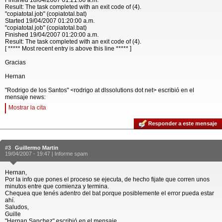
Finished 18/04/2007 01:21:06 a.m.
Result: The task completed with an exit code of (4).
"copiatotal.job" (copiatotal.bat)
Started 19/04/2007 01:20:00 a.m.
"copiatotal.job" (copiatotal.bat)
Finished 19/04/2007 01:20:00 a.m.
Result: The task completed with an exit code of (4).
[ ***** Most recent entry is above this line ***** ]
Gracias
Hernan
"Rodrigo de los Santos" <rodrigo at dlssolutions dot net> escribió en el
mensaje news:
Mostrar la cita
Responder a este mensaje
#3
Guillermo Martin
19/04/2007 - 19:47 |
Informe spam
Hernan,
Por la info que pones el proceso se ejecuta, de hecho fijate que corren unos
minutos entre que comienza y termina.
Chequea que tenés adentro del bat porque posiblemente el error pueda estar
ahí.
Saludos,
Guille
"Hernan Sanchez" escribió en el mensaje