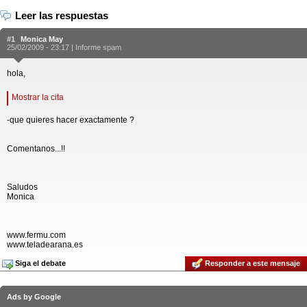
Leer las respuestas
#1
Monica May
25/02/2009 - 23:17 |
Informe spam
hola,
Mostrar la cita
-que quieres hacer exactamente ?
Comentanos...!!
Saludos
Monica
www.fermu.com
www.teladearana.es
Siga el debate
Responder a este mensaje
Ads by Google