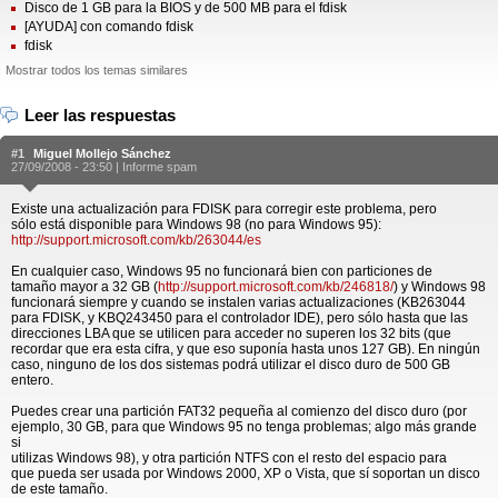
Disco de 1 GB para la BIOS y de 500 MB para el fdisk
[AYUDA] con comando fdisk
fdisk
Mostrar todos los temas similares
Leer las respuestas
#1
Miguel Mollejo Sánchez
27/09/2008 - 23:50 |
Informe spam
Existe una actualización para FDISK para corregir este problema, pero
sólo está disponible para Windows 98 (no para Windows 95):
http://support.microsoft.com/kb/263044/es
En cualquier caso, Windows 95 no funcionará bien con particiones de
tamaño mayor a 32 GB (
http://support.microsoft.com/kb/246818/
) y Windows 98
funcionará siempre y cuando se instalen varias actualizaciones (KB263044
para FDISK, y KBQ243450 para el controlador IDE), pero sólo hasta que las
direcciones LBA que se utilicen para acceder no superen los 32 bits (que
recordar que era esta cifra, y que eso suponía hasta unos 127 GB). En ningún
caso, ninguno de los dos sistemas podrá utilizar el disco duro de 500 GB
entero.
Puedes crear una partición FAT32 pequeña al comienzo del disco duro (por
ejemplo, 30 GB, para que Windows 95 no tenga problemas; algo más grande
si
utilizas Windows 98), y otra partición NTFS con el resto del espacio para
que pueda ser usada por Windows 2000, XP o Vista, que sí soportan un disco
de este tamaño.