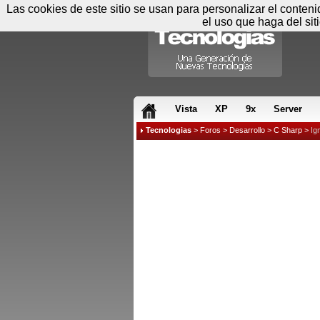
Las cookies de este sitio se usan para personalizar el conten
el uso que haga del sit
RSS & JS
Vista
XP
9x
Server
Tecnologias
>
Foros
>
Desarrollo
>
C Sharp
>
Ig