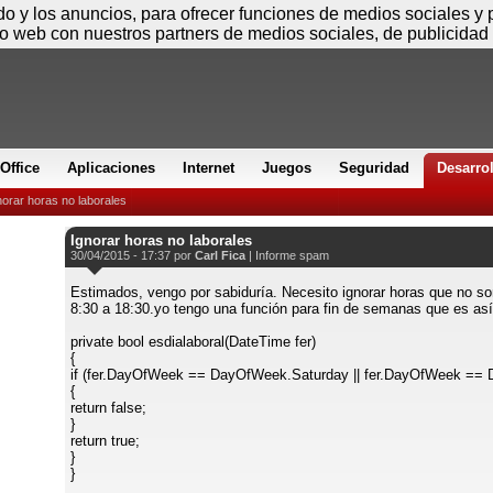
Sábado
ido y los anuncios, para ofrecer funciones de medios sociales y
io web con nuestros partners de medios sociales, de publicidad 
Office
Aplicaciones
Internet
Juegos
Seguridad
Desarro
norar horas no laborales
Ignorar horas no laborales
30/04/2015 - 17:37 por
Carl Fica
|
Informe spam
Estimados, vengo por sabiduría. Necesito ignorar horas que no son
8:30 a 18:30.yo tengo una función para fin de semanas que es así
private bool esdialaboral(DateTime fer)
{
if (fer.DayOfWeek == DayOfWeek.Saturday || fer.DayOfWeek ==
{
return false;
}
return true;
}
}