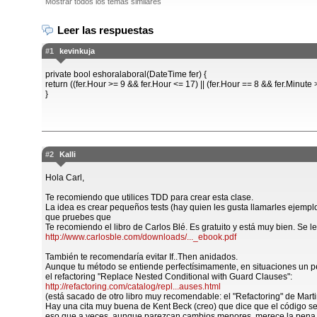
Mostrar todos los temas similares
Leer las respuestas
#1
kevinkuja
private bool eshoralaboral(DateTime fer) {
return ((fer.Hour >= 9 && fer.Hour <= 17) || (fer.Hour == 8 && fer.Minute 
}
#2
Kalli
Hola Carl,
Te recomiendo que utilices TDD para crear esta clase.
La idea es crear pequeños tests (hay quien les gusta llamarles ejemplo
que pruebes que
Te recomiendo el libro de Carlos Blé. Es gratuito y está muy bien. Se l
http://www.carlosble.com/downloads/..._ebook.pdf
También te recomendaría evitar If..Then anidados.
Aunque tu método se entiende perfectísimamente, en situaciones un p
el refactoring "Replace Nested Conditional with Guard Clauses":
http://refactoring.com/catalog/repl...auses.html
(está sacado de otro libro muy recomendable: el "Refactoring" de Marti
Hay una cita muy buena de Kent Beck (creo) que dice que el código se
eso que a veces, aunque parezcan cambios menores, merece la pena ha