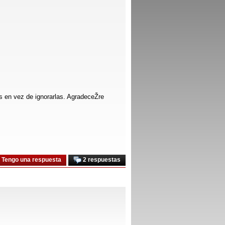
s en vez de ignorarlas. AgradeceŽre
Tengo una respuesta
2 respuestas