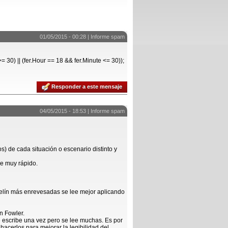
01/05/2015 - 00:28 |
Informe spam
>= 30) || (fer.Hour == 18 && fer.Minute <= 30));
Responder a este mensaje
04/05/2015 - 18:53 |
Informe spam
s) de cada situación o escenario distinto y
ee muy rápido.
elín más enrevesadas se lee mejor aplicando
n Fowler.
 escribe una vez pero se lee muchas. Es por
cerlos para mejorar la legibilidad del