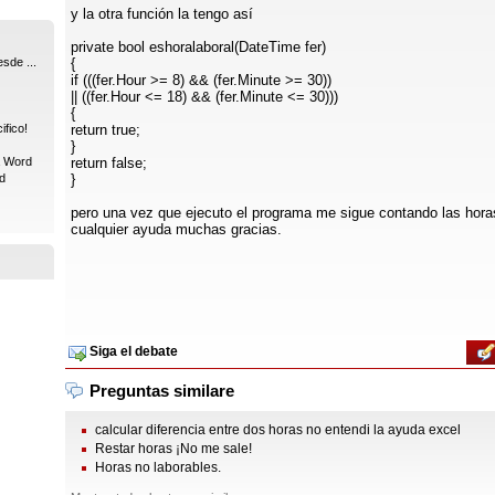
y la otra función la tengo así
private bool eshoralaboral(DateTime fer)
sde ...
{
if (((fer.Hour >= 8) && (fer.Minute >= 30))
|| ((fer.Hour <= 18) && (fer.Minute <= 30)))
{
fico!
return true;
}
a Word
return false;
d
}
pero una vez que ejecuto el programa me sigue contando las hora
cualquier ayuda muchas gracias.
Siga el debate
Preguntas similare
calcular diferencia entre dos horas no entendi la ayuda excel
Restar horas ¡No me sale!
Horas no laborables.