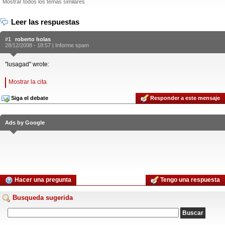
Mostrar todos los temas similares
Leer las respuestas
#1
roberto holas
28/12/2008 - 18:57 |
Informe spam
"lusagad" wrote:
Mostrar la cita
Siga el debate
Responder a este mensaje
Ads by Google
Hacer una pregunta
Tengo una respuesta
Busqueda sugerida