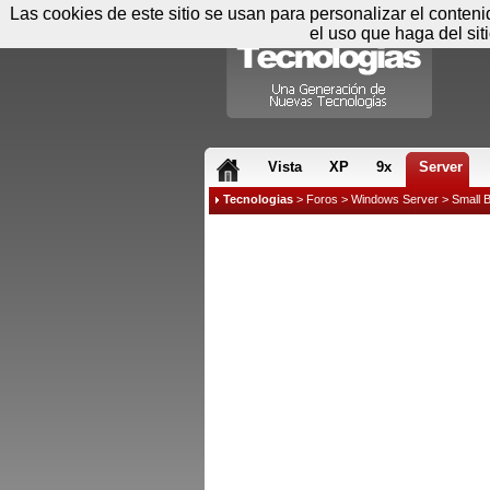
Las cookies de este sitio se usan para personalizar el conten
el uso que haga del sit
RSS & JS
Vista
XP
9x
Server
Tecnologias
>
Foros
>
Windows Server
>
Small 