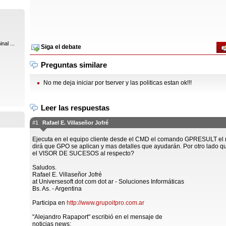
nal ...
Siga el debate
Preguntas similare
No me deja iniciar por tserver y las politicas estan ok!!!
Leer las respuestas
#1
Rafael E. Villaseñor Jofré
Ejecuta en el equipo cliente desde el CMD el comando GPRESULT el 
dirá que GPO se aplican y mas detalles que ayudarán. Por otro lado q
el VISOR DE SUCESOS al respecto?
Saludos.
Rafael E. Villaseñor Jofré
at Universesoft dot com dot ar - Soluciones Informáticas
Bs. As. - Argentina
Participa en
http://www.grupoitpro.com.ar
"Alejandro Rapaport" escribió en el mensaje de
noticias news: