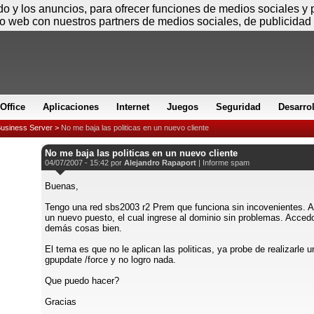
Jueves
ido y los anuncios, para ofrecer funciones de medios sociales y
io web con nuestros partners de medios sociales, de publicidad 
Office
Aplicaciones
Internet
Juegos
Seguridad
Desarro
Business Server
>
No me baja las politicas en un nuevo cliente
No me baja las politicas en un nuevo cliente
04/07/2007 - 15:42 por
Alejandro Rapaport
|
Informe spam
Buenas,
Tengo una red sbs2003 r2 Prem que funciona sin incovenientes. A
un nuevo puesto, el cual ingrese al dominio sin problemas. Accedo
demás cosas bien.
El tema es que no le aplican las politicas, ya probe de realizarle u
gpupdate /force y no logro nada.
Que puedo hacer?
Gracias