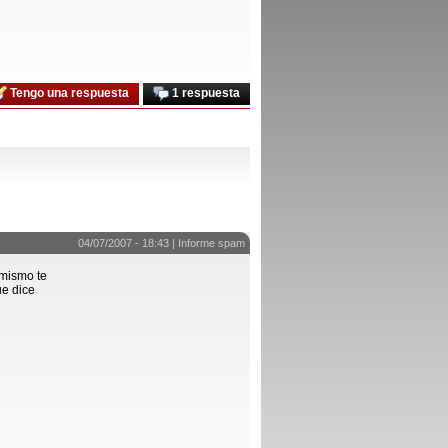
Tengo una respuesta
1 respuesta
04/07/2007 - 18:43 |
Informe spam
mismo te
ue dice