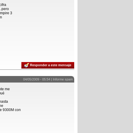
ifra
..pero
empire 3
an
Responder a este mensaje
04/05/2009 - 05:54 |
Informe spam
nte me
Qué
hasta
the
ce 9300M con