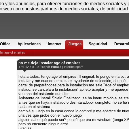
Sábado
ido y los anuncios, para ofrecer funciones de medios sociales y
io web con nuestros partners de medios sociales, de publicidad 
Office
Aplicaciones
Internet
Juegos
Seguridad
Desarro
lar age of empires
no me deja instalar age of empires
17/12/2008 - 00:40 por
Edmza
|
Informe spam
hola a todos, tengo age of empires III original, lo pongo en la pc, a
instalar y me cuando empieza el ayudante de selección, después 
cartel de preparándose para la instalación me sale "Age of empire
inslado. se cancelará la instalación" aprieto aceptar y me aparece
ventana del asistente que dice
Asistente de Install Shield Finalizado. se ha interrumpido el asist
antes que se haya instalado o desintaladopor completo, no se ha 
nada en el sistema.
cambié el juego en la casa donde lo compré y me aparece de nuev
una vez que probé con el nuevo juego
alguien sabe qué puede ser? pensé que era mi windows (tengo XP
pero no encuento ningun error
Gracias!