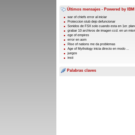
Últimos mensajes - Powered by IBM
war of chiefs error al iniciar
Proteccion stub dejo defuncionar
Sonidos de FSX solo cuando esta en 1er. plano
grabar 10 archivos de imagen ccd. en un mism
ege of empires
error en aom
Rise of nations me da problemas
Age of Mythology inicia directo en modo ...
juegos
insti
Palabras claves