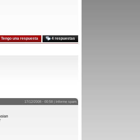
Tengo una respuesta
4 respuestas
17/12/2008 - 00:58 |
Informe spam
Asian
f