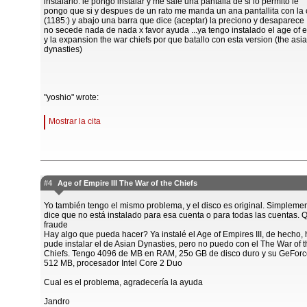
instalarlo. le pongo instalar y me sale una pantalla de si lo permito le
pongo que si y despues de un rato me manda un ana pantallita con la c
(1185:) y abajo una barra que dice (aceptar) la preciono y desaparece 
no secede nada de nada x favor ayuda ...ya tengo instalado el age of 
y la expansion the war chiefs por que batallo con esta version (the asi
dynasties)
"yoshio" wrote:
Mostrar la cita
#4
Age of Empire III The War of the Chiefs
Yo también tengo el mismo problema, y el disco es original. Simpleme
dice que no está instalado para esa cuenta o para todas las cuentas. 
fraude
Hay algo que pueda hacer? Ya instalé el Age of Empires III, de hecho, 
pude instalar el de Asian Dynasties, pero no puedo con el The War of 
Chiefs. Tengo 4096 de MB en RAM, 25o GB de disco duro y su GeFor
512 MB, procesador Intel Core 2 Duo
Cual es el problema, agradecería la ayuda
Jandro