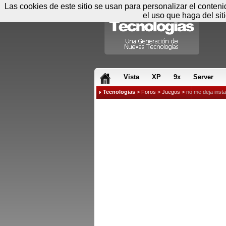
Las cookies de este sitio se usan para personalizar el conten
el uso que haga del sit
RSS & JS
Vista
XP
9x
Server
Tecnologias
>
Foros
>
Juegos
>
no me deja insta