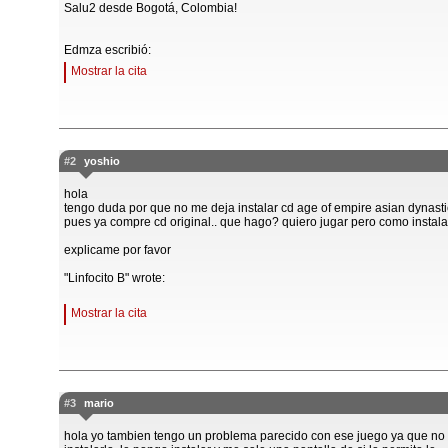
Salu2 desde Bogotá, Colombia!
Edmza escribió:
Mostrar la cita
#2
yoshio
hola
tengo duda por que no me deja instalar cd age of empire asian dynasti
pues ya compre cd original.. que hago? quiero jugar pero como instala
explicame por favor
"Linfocito B" wrote:
Mostrar la cita
#3
mario
hola yo tambien tengo un problema parecido con ese juego ya que no