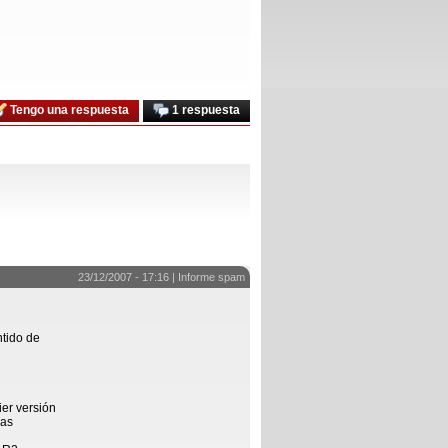
Tengo una respuesta
1 respuesta
23/12/2007 - 17:16 |
Informe spam
ntido de
er versión
las