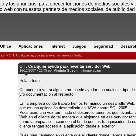
Jueves
ido y los anuncios, para ofrecer funciones de medios sociales y
io web con nuestros partners de medios sociales, de publicidad 
Office
Aplicaciones
Internet
Juegos
Seguridad
Desarro
cion
>
O.T. Cualquier ayuda para levantar servidor Web.
O.T. Cualquier ayuda para levantar servidor Web.
16/12/2007 - 21:45 por
Virginia Guzon
|
Informe spam
Hola a todos,
Os cuento a ver si alguien me puede ayudar con cualquier tipo de
y/o documentación al respecto.
En la empresa donde trabajo hemos termiando un desarrollo Web,
que es una aplicación desarrollada en JAVA contra SQL 2005.
Pues bien, una vez terminado el desarrollo tenemos que levantar 
Web en el cliente de tal manera que alojemos en ese servidor tan
como la propia aplicación con el fin de que los franquiciados de n
cliente tengan acceso a la aplicación desde el exterior.
Pues bien, teniendo en cuenta que el cliente donde vamos a levan