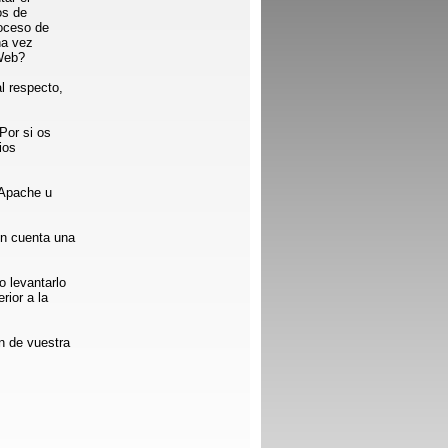
os de
oceso de
na vez
 Web?
l respecto,
Por si os
ios
r Apache u
en cuenta una
 levantarlo
rior a la
n de vuestra