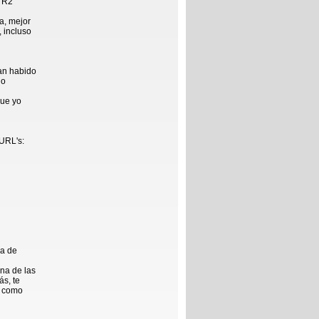
r R2
a, mejor
 incluso
an habido
do
que yo
 URL's:
na de
na de las
ás, te
í como