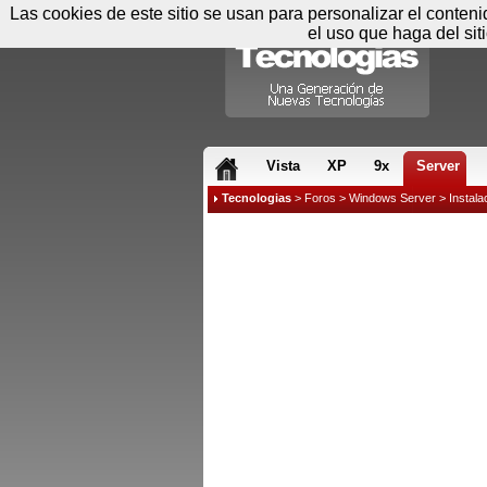
Las cookies de este sitio se usan para personalizar el conten
el uso que haga del sit
RSS & JS
Vista
XP
9x
Server
Tecnologias
>
Foros
>
Windows Server
>
Instala