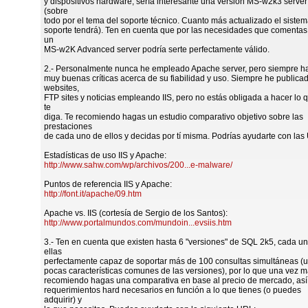
y dispositivos hardware, sería interesante una versión MS-w2k3 serve
(sobre
todo por el tema del soporte técnico. Cuanto más actualizado el sistem
soporte tendrá). Ten en cuenta que por las necesidades que comentas,
un
MS-w2K Advanced server podría serte perfectamente válido.
2.- Personalmente nunca he empleado Apache server, pero siempre h
muy buenas críticas acerca de su fiabilidad y uso. Siempre he publica
websites,
FTP sites y noticias empleando IIS, pero no estás obligada a hacer lo 
te
diga. Te recomiendo hagas un estudio comparativo objetivo sobre las
prestaciones
de cada uno de ellos y decidas por tí misma. Podrías ayudarte con las
Estadísticas de uso IIS y Apache:
http://www.sahw.com/wp/archivos/200...e-malware/
Puntos de referencia IIS y Apache:
http://font.it/apache/09.htm
Apache vs. IIS (cortesía de Sergio de los Santos):
http://www.portalmundos.com/mundoin...evsiis.htm
3.- Ten en cuenta que existen hasta 6 "versiones" de SQL 2k5, cada u
ellas
perfectamente capaz de soportar más de 100 consultas simultáneas (u
pocas características comunes de las versiones), por lo que una vez m
recomiendo hagas una comparativa en base al precio de mercado, as
requerimientos hard necesarios en función a lo que tienes (o puedes
adquirir) y