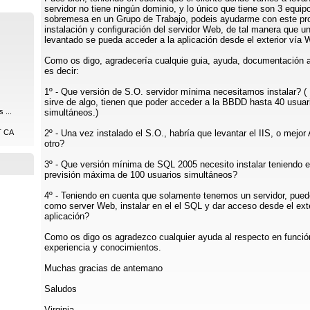
servidor no tiene ningún dominio, y lo único que tiene son 3 equip
sobremesa en un Grupo de Trabajo, podeis ayudarme con este pr
instalación y configuración del servidor Web, de tal manera que u
levantado se pueda acceder a la aplicación desde el exterior vía
Como os digo, agradecería cualquie guia, ayuda, documentación a
es decir:
1º - Que versión de S.O. servidor mínima necesitamos instalar? ( 
sirve de algo, tienen que poder acceder a la BBDD hasta 40 usuar
 ...
simultáneos.)
MT CA
2º - Una vez instalado el S.O., habría que levantar el IIS, o mejo
otro?
3º - Que versión mínima de SQL 2005 necesito instalar teniendo 
previsión máxima de 100 usuarios simultáneos?
4º - Teniendo en cuenta que solamente tenemos un servidor, puedo
como server Web, instalar en el el SQL y dar acceso desde el exte
aplicación?
Como os digo os agradezco cualquier ayuda al respecto en funció
experiencia y conocimientos.
Muchas gracias de antemano
Saludos
Virginia