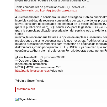
lo que necesitas. Puedes ayudarte con la siguiente URL:
Tabla comparativa de prestaciones de SQL server 2k5:
http://www.microsoft.com/sql/prodin...tures.mspx
4.- Personalmente lo considero un tanto arriesgado. Debido principalm
increible cantidad de recursos consumidos por cada uno de los proce
server, considero poco rentable implementar en la misma máquina IIS
(para la publicación web), SQL server 2k5 (para la gestión DDBB) e IS
(para la correcta publicación/securización del servicio web al exterior).
Como
mínimo, te recomendaría trataras la opción de emplear 2 <servers> co
prestaciones bastante decentes para lo que necesitas. Podrías echar
mirando prestaciones y precios para <servers> en páginas de fabrican
distribuidores, como por ejemplo DELL y UNISYS, ya que creo que so
económicos. Ahora bien, si quieres un Ferrari, deberás pagar por un Fer
·
¡¡Felíz Navidad!!... ¡¡Y próspero 2008!!
==Desiderio Ondo Oyana.
Ingeniero en Informática.
MCSA | MCSE Windows server 2K3
http://pantuflo.escet.urjc.es/
~desitech
"Virginia Guzon" wrote:
Mostrar la cita
Siga el debate