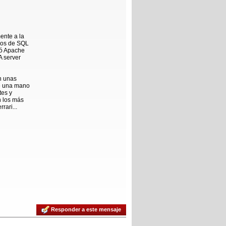
ente a la
sos de SQL
 ó Apache
A server
n unas
te una mano
tes y
n los más
rari...
Responder a este mensaje