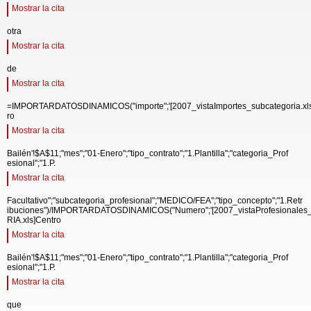
Mostrar la cita
otra
Mostrar la cita
de
Mostrar la cita
=IMPORTARDATOSDINAMICOS("importe";'[2007_vistaImportes_subcategoria.xl
ro
Mostrar la cita
Bailén'!$A$11;"mes";"01-Enero";"tipo_contrato";"1.Plantilla";"categoria_Prof
esional";"1.P.
Mostrar la cita
Facultativo";"subcategoria_profesional";"MEDICO/FEA";"tipo_concepto";"1.Retr
ibuciones")/IMPORTARDATOSDINAMICOS("Numero";'[2007_vistaProfesionale
RIA.xls]Centro
Mostrar la cita
Bailén'!$A$11;"mes";"01-Enero";"tipo_contrato";"1.Plantilla";"categoria_Prof
esional";"1.P.
Mostrar la cita
que