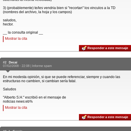
3) (probablemente) te/les vendria bien si "recortan" los vinculos a la TD
(nombres del archivo, la hoja y los campos)
saludos,
hector.
__ la consulta original __
Mostrar la cita
Responder a este mensaje
#2
Decai
07/02/2008 - 22:08 |
Informe spam
En mi modesta opinión, si que se puede referenciar, siempre y cuando las
estructuras no cambien, si cambian sería fatal.
Saludos
"Alberto S.H." escribió en el mensaje de
noticias news:eb%
Mostrar la cita
Responder a este mensaje