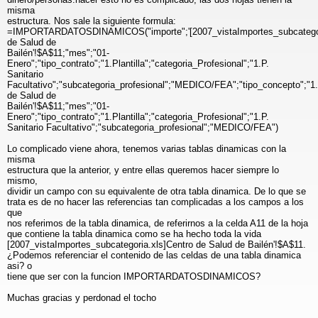
misma
estructura. Nos sale la siguiente formula:
=IMPORTARDATOSDINAMICOS("importe";'[2007_vistaImportes_subcategor
de Salud de
Bailén'!$A$11;"mes";"01-
Enero";"tipo_contrato";"1.Plantilla";"categoria_Profesional";"1.P.
Sanitario
Facultativo";"subcategoria_profesional";"MEDICO/FEA";"tipo_concepto
de Salud de
Bailén'!$A$11;"mes";"01-
Enero";"tipo_contrato";"1.Plantilla";"categoria_Profesional";"1.P.
Sanitario Facultativo";"subcategoria_profesional";"MEDICO/FEA")
Lo complicado viene ahora, tenemos varias tablas dinamicas con la
misma
estructura que la anterior, y entre ellas queremos hacer siempre lo
mismo,
dividir un campo con su equivalente de otra tabla dinamica. De lo que se
trata es de no hacer las referencias tan complicadas a los campos a los
que
nos referimos de la tabla dinamica, de referirnos a la celda A11 de la hoja
que contiene la tabla dinamica como se ha hecho toda la vida
[2007_vistaImportes_subcategoria.xls]Centro de Salud de Bailén'!$A$11.
¿Podemos referenciar el contenido de las celdas de una tabla dinamica
asi? o
tiene que ser con la funcion IMPORTARDATOSDINAMICOS?
Muchas gracias y perdonad el tocho