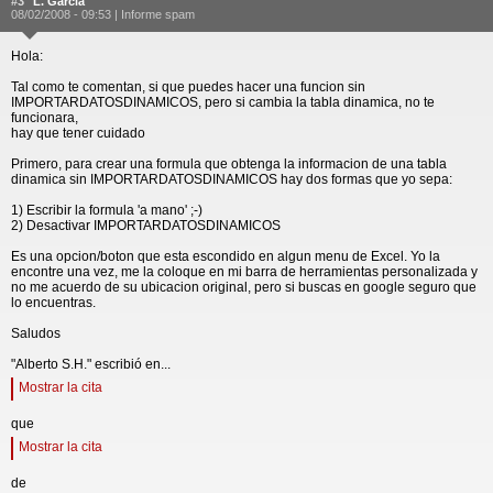
#3
L. Garcia
08/02/2008 - 09:53 |
Informe spam
Hola:
Tal como te comentan, si que puedes hacer una funcion sin
IMPORTARDATOSDINAMICOS, pero si cambia la tabla dinamica, no te
funcionara,
hay que tener cuidado
Primero, para crear una formula que obtenga la informacion de una tabla
dinamica sin IMPORTARDATOSDINAMICOS hay dos formas que yo sepa:
1) Escribir la formula 'a mano' ;-)
2) Desactivar IMPORTARDATOSDINAMICOS
Es una opcion/boton que esta escondido en algun menu de Excel. Yo la
encontre una vez, me la coloque en mi barra de herramientas personalizada y
no me acuerdo de su ubicacion original, pero si buscas en google seguro que
lo encuentras.
Saludos
"Alberto S.H." escribió en...
Mostrar la cita
que
Mostrar la cita
de