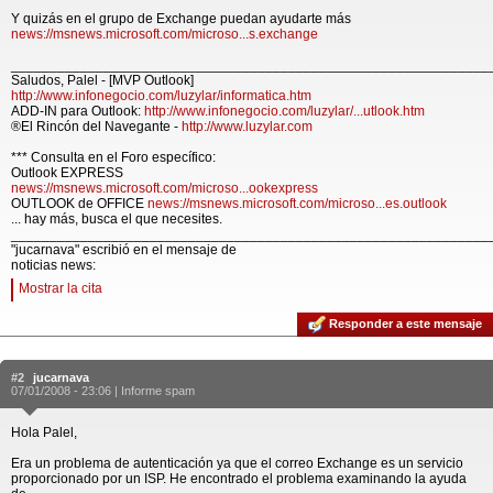
Y quizás en el grupo de Exchange puedan ayudarte más
news://msnews.microsoft.com/microso...s.exchange
______________________________________________________________
Saludos, Palel - [MVP Outlook]
http://www.infonegocio.com/luzylar/informatica.htm
ADD-IN para Outlook:
http://www.infonegocio.com/luzylar/...utlook.htm
®El Rincón del Navegante -
http://www.luzylar.com
*** Consulta en el Foro específico:
Outlook EXPRESS
news://msnews.microsoft.com/microso...ookexpress
OUTLOOK de OFFICE
news://msnews.microsoft.com/microso...es.outlook
... hay más, busca el que necesites.
______________________________________________________________
"jucarnava" escribió en el mensaje de
noticias news:
Mostrar la cita
Responder a este mensaje
#2
jucarnava
07/01/2008 - 23:06 |
Informe spam
Hola Palel,
Era un problema de autenticación ya que el correo Exchange es un servicio
proporcionado por un ISP. He encontrado el problema examinando la ayuda