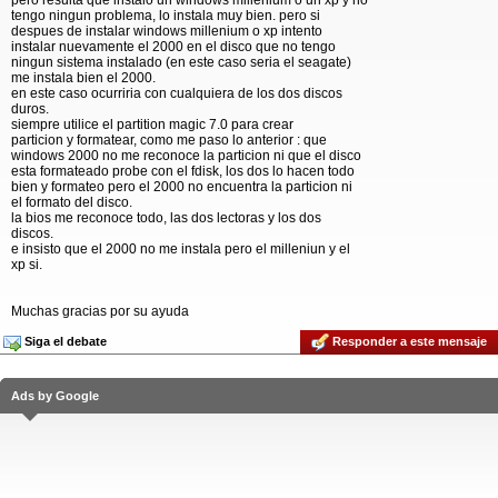
pero resulta que instalo un windows millenium o un xp y no
tengo ningun problema, lo instala muy bien. pero si
despues de instalar windows millenium o xp intento
instalar nuevamente el 2000 en el disco que no tengo
ningun sistema instalado (en este caso seria el seagate)
me instala bien el 2000.
en este caso ocurriria con cualquiera de los dos discos
duros.
siempre utilice el partition magic 7.0 para crear
particion y formatear, como me paso lo anterior : que
windows 2000 no me reconoce la particion ni que el disco
esta formateado probe con el fdisk, los dos lo hacen todo
bien y formateo pero el 2000 no encuentra la particion ni
el formato del disco.
la bios me reconoce todo, las dos lectoras y los dos
discos.
e insisto que el 2000 no me instala pero el milleniun y el
xp si.
Muchas gracias por su ayuda
Siga el debate
Responder a este mensaje
Ads by Google