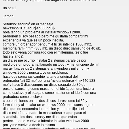
el cd de win2k y deja que solo haga todo... a ver como te va
un salu2
Jamon
"Alfonso" escribió en el mensaje
news:0c2701c34d3f$eb663bd0$
hola tengo un problema al instalar windows 2000.
perdonen si soy pesado pero me gustaria compartir mi
experiencia ya que es un poco insolita.
compre un ordenador pentium 4 fijitsu intel de 1300 mhz.
memoria ram (rimm) 383 mb. un disco duro samsung de 40 gb.
todo esto venia configurado con el millenium. (esto fue
hace 2 años).
un dia se me ocurrio instalar 2 sistemas paralelos por
medio de un programa llamado mstboot. y me funciono de mil
maravillas. estos 2 sistemas eran: windows millenium y
windows 2000 y nunca tuve un problema.
hace dos semanas cambie la tarjeta original del
ordenador "ati 32 mb" por una "nvidia geforce 4 mx440 128
mb" y hace 3 dias compre un disco seagate de 80 gb.
puse el samsung como master en el ide 1, con una lectora
como esclavo y el seagate como master en el ide 2 con una
grabadora como esclavo.
cree particiones en los dos discos duros como fat 32 y
formatee, y al instalar un windows 2000 en el samsung me
dice que no encuentra la particion y que me fije si el
disco esta formateado. lo mas curioso es que paso el
scandisk a los dos discos y me dicen que estan
perfectamente. vuelvo a intentar instalar windows 2000
pro. y me vuelve a decir lo mismo.