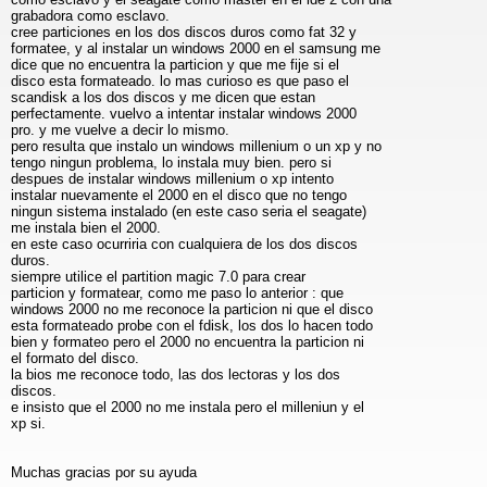
grabadora como esclavo.
cree particiones en los dos discos duros como fat 32 y
formatee, y al instalar un windows 2000 en el samsung me
dice que no encuentra la particion y que me fije si el
disco esta formateado. lo mas curioso es que paso el
scandisk a los dos discos y me dicen que estan
perfectamente. vuelvo a intentar instalar windows 2000
pro. y me vuelve a decir lo mismo.
pero resulta que instalo un windows millenium o un xp y no
tengo ningun problema, lo instala muy bien. pero si
despues de instalar windows millenium o xp intento
instalar nuevamente el 2000 en el disco que no tengo
ningun sistema instalado (en este caso seria el seagate)
me instala bien el 2000.
en este caso ocurriria con cualquiera de los dos discos
duros.
siempre utilice el partition magic 7.0 para crear
particion y formatear, como me paso lo anterior : que
windows 2000 no me reconoce la particion ni que el disco
esta formateado probe con el fdisk, los dos lo hacen todo
bien y formateo pero el 2000 no encuentra la particion ni
el formato del disco.
la bios me reconoce todo, las dos lectoras y los dos
discos.
e insisto que el 2000 no me instala pero el milleniun y el
xp si.
Muchas gracias por su ayuda