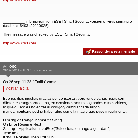
http://www.eset.com
__________ Information from ESET Smart Security, version of virus signature
database 6493 (20110925) __________
The message was checked by ESET Smart Security.
http://www.eset.com
Responder a este mensaje
#4
OSG
26/09/2011 - 18:37 |
Informe spam
On 26 sep, 11:28, "Emilio" wrote:
Mostrar la cita
Buenos dias muchas gracias por constestar, pero tengo varias hojas con
diferentes rangos cada una, en ocasiones son mas grandes o mas chicos,
lo que quiero es no entrar al codigo y cambiar cada rango
manualmente,no podria haber algo como la macro que puse inicialmente.
Dim rng As Range, nombr As String
On Error Resume Next
Set rng = Application.InputBox("Selecciona el rango a guardar:",
Type:=8)
If rng Is Nothing Then Exit Sub