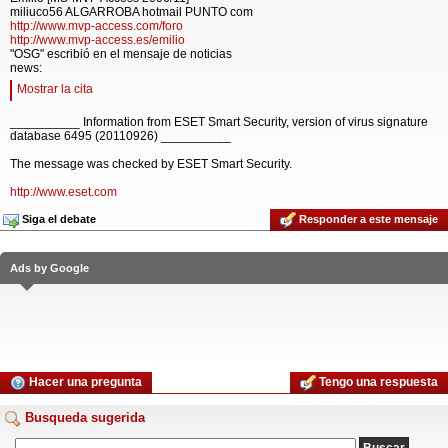
miliuco56 ALGARROBA hotmail PUNTO com
http://www.mvp-access.com/foro
http://www.mvp-access.es/emilio
"OSG" escribió en el mensaje de noticias
news:
Mostrar la cita
__________ Information from ESET Smart Security, version of virus signature
database 6495 (20110926) __________
The message was checked by ESET Smart Security.
http://www.eset.com
Siga el debate
Responder a este mensaje
Ads by Google
Hacer una pregunta
Tengo una respuesta
Busqueda sugerida