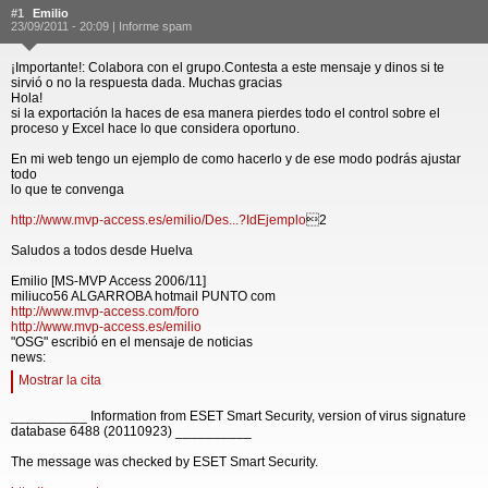
#1
Emilio
23/09/2011 - 20:09 |
Informe spam
¡Importante!: Colabora con el grupo.Contesta a este mensaje y dinos si te
sirvió o no la respuesta dada. Muchas gracias
Hola!
si la exportación la haces de esa manera pierdes todo el control sobre el
proceso y Excel hace lo que considera oportuno.
En mi web tengo un ejemplo de como hacerlo y de ese modo podrás ajustar
todo
lo que te convenga
http://www.mvp-access.es/emilio/Des...?IdEjemplo
2
Saludos a todos desde Huelva
Emilio [MS-MVP Access 2006/11]
miliuco56 ALGARROBA hotmail PUNTO com
http://www.mvp-access.com/foro
http://www.mvp-access.es/emilio
"OSG" escribió en el mensaje de noticias
news:
Mostrar la cita
__________ Information from ESET Smart Security, version of virus signature
database 6488 (20110923) __________
The message was checked by ESET Smart Security.