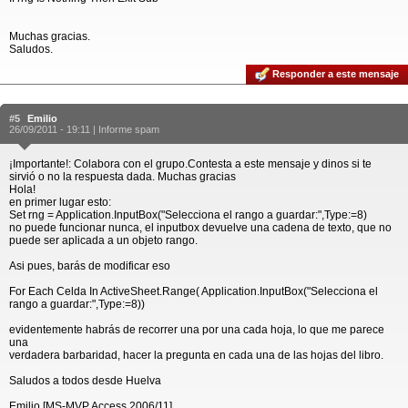
Muchas gracias.
Saludos.
Responder a este mensaje
#5
Emilio
26/09/2011 - 19:11 |
Informe spam
¡Importante!: Colabora con el grupo.Contesta a este mensaje y dinos si te
sirvió o no la respuesta dada. Muchas gracias
Hola!
en primer lugar esto:
Set rng = Application.InputBox("Selecciona el rango a guardar:",Type:=8)
no puede funcionar nunca, el inputbox devuelve una cadena de texto, que no
puede ser aplicada a un objeto rango.
Asi pues, barás de modificar eso
For Each Celda In ActiveSheet.Range( Application.InputBox("Selecciona el
rango a guardar:",Type:=8))
evidentemente habrás de recorrer una por una cada hoja, lo que me parece
una
verdadera barbaridad, hacer la pregunta en cada una de las hojas del libro.
Saludos a todos desde Huelva
Emilio [MS-MVP Access 2006/11]