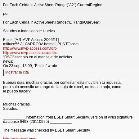
For Each Celda In ActiveSheet.Range("A2").CurrentRegion
por
For Each Celda In ActiveSheet.Range("ElRangoQueSea")
Saludos a todos desde Huelva
Emilio [MS-MVP Access 2006/11]
miliuco56 ALGARROBA hotmail PUNTO com
http://www.mvp-access.com/foro
http://www.mvp-access.es/emilio
"OSG" escribió en el mensaje de noticias
news:
On 23 sep, 13:09, "Emilio" wrote:
Mostrar la cita
Buenas dias, muchas gracias por contestar, esta muy bien tu repuesta,
pero solo necesito un rango de la hoja de excel, no toda la hoja, como
le puedo hacer?
Muchas gracias.
Saludos.
__________ Information from ESET Smart Security, version of virus signature
database 6493 (20110925) __________
The message was checked by ESET Smart Security.