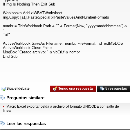
If rng Is Nothing Then Exit Sub
Workbooks.Add xlWBATWorksheet
rng.Copy: [a1].PasteSpecial xlPasteValuesAndNumberFormats
nombr = ThisWorkbook.Path & "" & Format(Now, "yyyymmddhhmmss") &
".
Txt"
ActiveWorkbook.SaveAs Filename:=nombr, FileFormat:=xlTextMSDOS
ActiveWorkbook.Close False
MsgBox "Creado archivo: " & vbCrLf & nombr
End Sub
Siga el debate
Tengo una respuesta
5 respuestas
Preguntas similare
Macro Excel exportar celda a archivo txt formato UNICODE con salto de
línea
Leer las respuestas