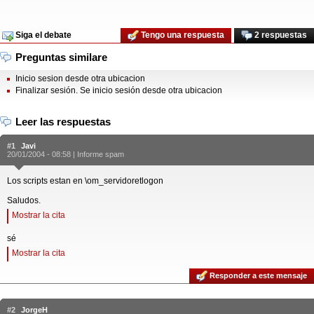
Siga el debate
Tengo una respuesta
2 respuestas
Preguntas similare
Inicio sesion desde otra ubicacion
Finalizar sesión. Se inicio sesión desde otra ubicacion
Leer las respuestas
#1
Javi
20/01/2004 - 08:58 |
Informe spam
Los scripts estan en \om_servidoretlogon
Saludos.
Mostrar la cita
sé
Mostrar la cita
Responder a este mensaje
#2
JorgeH