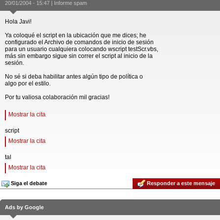
20/01/2004 - 15:47 |
Informe spam
Hola Javi!
Ya coloqué el script en la ubicación que me dices; he
configurado el Archivo de comandos de inicio de sesión
para un usuario cualquiera colocando wscript testScr.vbs,
más sin embargo sigue sin correr el script al inicio de la
sesión.
No sé si deba habilitar antes algún tipo de política o
algo por el estilo.
Por tu valiosa colaboración mil gracias!
Mostrar la cita
script
Mostrar la cita
tal
Mostrar la cita
Siga el debate
Responder a este mensaje
Ads by Google