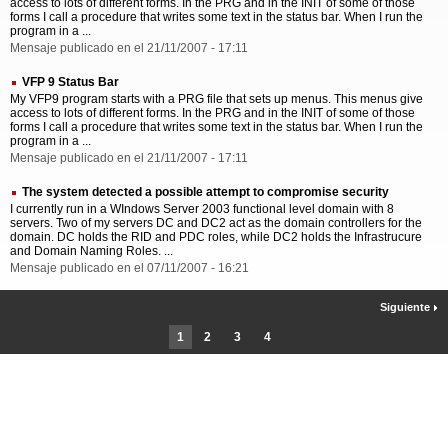
access to lots of different forms. In the PRG and in the INIT of some of those
forms I call a procedure that writes some text in the status bar. When I run the
program in a ...
Mensaje publicado en el 21/11/2007 - 17:11
VFP 9 Status Bar
My VFP9 program starts with a PRG file that sets up menus. This menus give
access to lots of different forms. In the PRG and in the INIT of some of those
forms I call a procedure that writes some text in the status bar. When I run the
program in a ...
Mensaje publicado en el 21/11/2007 - 17:11
The system detected a possible attempt to compromise security
I currently run in a WIndows Server 2003 functional level domain with 8
servers. Two of my servers DC and DC2 act as the domain controllers for the
domain. DC holds the RID and PDC roles, while DC2 holds the Infrastrucure
and Domain Naming Roles. ...
Mensaje publicado en el 07/11/2007 - 16:21
Siguiente
1
2
3
4