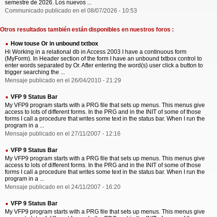
semestre de 2026. Los nuevos ...
Communicado publicado en el 08/07/2026 - 10:53
Otros resultados también están disponibles en nuestros foros :
How touse Or in unbound txtbox
Hi Working in a relational db in Access 2003 I have a continuous form
(MyForm). In Header section of the form I have an unbound txtbox control to
enter words separated by Or. After entering the word(s) user click a button to
trigger searching the ...
Mensaje publicado en el 26/04/2010 - 21:29
VFP 9 Status Bar
My VFP9 program starts with a PRG file that sets up menus. This menus give
access to lots of different forms. In the PRG and in the INIT of some of those
forms I call a procedure that writes some text in the status bar. When I run the
program in a ...
Mensaje publicado en el 27/11/2007 - 12:16
VFP 9 Status Bar
My VFP9 program starts with a PRG file that sets up menus. This menus give
access to lots of different forms. In the PRG and in the INIT of some of those
forms I call a procedure that writes some text in the status bar. When I run the
program in a ...
Mensaje publicado en el 24/11/2007 - 16:20
VFP 9 Status Bar
My VFP9 program starts with a PRG file that sets up menus. This menus give