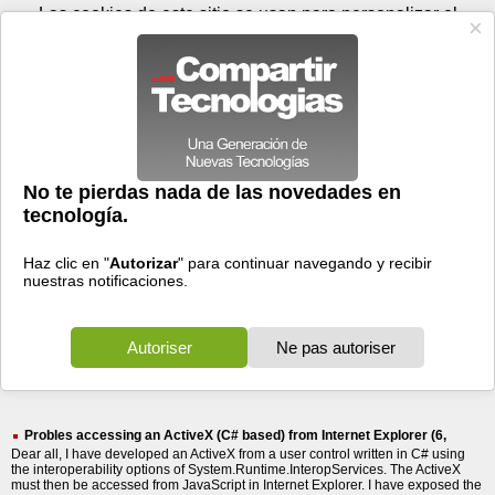
Sábado 08 de agosto - 06:38
Registrar
Conectar
Las cookies de este sitio se usan para personalizar el
contenido y los anuncios, para ofrecer funciones de medios
sociales y para analizar el tráfico. Además, compartimos
información sobre el uso que haga del sitio web con nuestros
partners de medios sociales, de publicidad y de análisis
web.
OK
Foros
Prensa
Videos
Tecnologias
>
Buscar
> access advance
access
advance
46 resultados
Ordenar por fecha
-
Ordenar por pertinencia
Todos
Prensa
Foros
(46)
(30)
(16)
Probles accessing an ActiveX (C# based) from Internet Explorer (6,
Dear all, I have developed an ActiveX from a user control written in C# using
the interoperability options of System.Runtime.InteropServices. The ActiveX
must then be accessed from JavaScript in Internet Explorer. I have exposed the