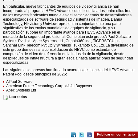
En particular, nueve fabricantes de equipos de videovigilancia se han
incorporado al programa HEVC Advance como licenciatarios, entre ellos tres
de los mayores fabricantes mundiales del sector, además de desarrolladores
especializados de software de seguridad y sistemas de imagen. Dahua
Technology, Hikvision y Uniview representan conjuntamente una parte
significativa de los envíos mundiales de equipos de vigilancia, y su
participación supone un importante avance para HEVC Advance en el
mercado de la seguridad profesional. Completan este grupo A Paul Software
Systems Pvt. Ltd., Apec Systems Ltd., Cupola360 Inc., TIGERSECU, Inc.,
Sanchar Link Telecom Pvt Ltd y Wireless Tsukamoto Co., Ltd. La diversidad de
este grupo demuestra la consolidación de HEVC como estándar de
compresión de vídeo de referencia en la industria de la vigilancia, desde
despliegues de infraestructura a gran escala hasta aplicaciones de seguridad
especializadas.
Las siguientes empresas han firmado acuerdos de licencia del HEVC Advance
Patent Pool desde principios de 2026:
A Paul Software
American Future Technology Corp. d/b/a iBuypower
Apec Systems Ltd
Cupola360 Inc.
Leer todos
CyberPower Inc
Cyfrowy Polsat S.A.
E-Blah LLC
EARTHBRAIN Ltd.
Garmin International, Inc.
Guangzhou Bosma Technology Co., Ltd.
Hangzhou Hikvision Digital Technology Co., Ltd. (también nuevo licenciante
de HEVC Advance)
INVERSENET Inc.
Publicar un comentario
JOOYI Vision (Shenzhen) Technology Co., Ltd.