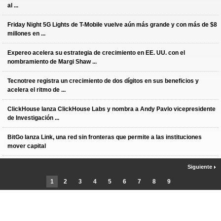
al ...
Friday Night 5G Lights de T-Mobile vuelve aún más grande y con más de $8
millones en ...
Expereo acelera su estrategia de crecimiento en EE. UU. con el
nombramiento de Margi Shaw ...
Tecnotree registra un crecimiento de dos dígitos en sus beneficios y
acelera el ritmo de ...
ClickHouse lanza ClickHouse Labs y nombra a Andy Pavlo vicepresidente
de Investigación ...
BitGo lanza Link, una red sin fronteras que permite a las instituciones
mover capital
Siguiente
1
2
3
4
5
6
7
8
9