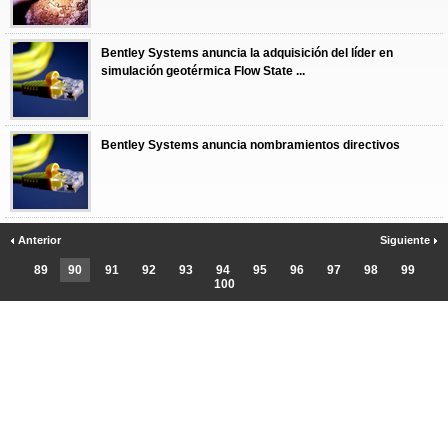
Bentley Systems anuncia la adquisición del líder en
simulación geotérmica Flow State ...
Bentley Systems anuncia nombramientos directivos
Anterior
Siguiente
89
90
91
92
93
94
95
96
97
98
99
100