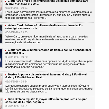
Cloudflare ofrece a las empresas una visibilidad completa para
auditar y analizar el uso ...
06/08/2026 - 19:51
Las nuevas herramientas les muestran a las empresas exactamente qué
empleados y agentes están utilizando la IA, qué envían y cuánto cuesta,
todo ello en tiempo real, de forma ...
Yellow Card obtiene 40 millones de dólares en financiación
estratégica a través de la ...
06/08/2026 - 19:33
Yellow Card, proveedor líder mundial de infraestructura para monedas
estables, anunció hoy el cierre exitoso de una ronda de financiación
estratégica de 40 millones de ...
Cloudflare OS, el primer entorno de trabajo con IA diseñado para
adaptarse al ...
06/08/2026 - 19:20
Este nuevo entorno de trabajo para agentes de IA, de código abierto, pone
a disposición de los empleados herramientas de inteligencia artificial
adaptadas a la forma de trabajar ...
TestMu AI pone a disposición el Samsung Galaxy Z Fold8 y el
Galaxy Z Fold8 Ultra en Real ...
06/08/2026 - 18:54
Los desarrolladores pueden probar sitios web y aplicaciones móviles en
los últimos dispositivos plegables de Samsung, que funcionan con Android
17, antes de que los dispositivos ...
Gran Bretaña registra la mayor inflación en productos de gran
consumo de Europa, según ...
06/08/2026 - 16:51