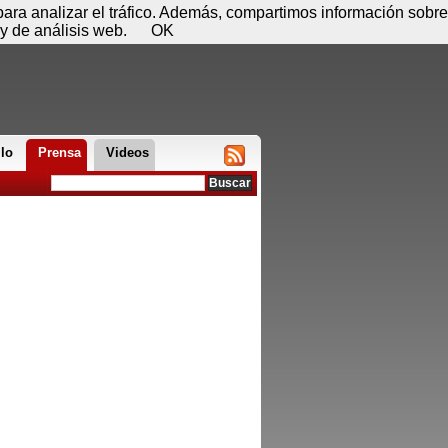
 08 de agosto - 00:50
Registrar
Conectar
 para analizar el tráfico. Además, compartimos información sobre
y de análisis web.
OK
llo
Prensa
Videos