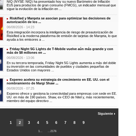
NIQ (NYSE: NIQ) ha presentado hoy su nuevo Barómetro de Inflación
EU5 para productos de gran consumo (FMCG), un indicador mensual que
sigue la evolución de la inflación en ...
Riskified y Marqeta se asocian para optimizar las decisiones de
autorización de los ...
06/08/2026 - 14:23
Esta integración incorpora la inteligencia de riesgo de preautorización de
Riskified a la moderna plataforma de emisión de tarjetas de Marqeta, lo que
ayuda a los emisores a ...
Friday Night 5G Lights de T-Mobile vuelve aún más grande y con
más de $8 millones en ...
06/08/2026 - 13:06
En su tercera temporada, Friday Night 5G Lights aumenta a más del doble
su inversión en las comunidades de pueblos y ciudades pequeñas de
Estados Unidos con mayores ...
Expereo acelera su estrategia de crecimiento en EE. UU. con el
nombramiento de Margi Shaw ...
06/08/2026 - 07:25
Expereo ofrece y gestiona la conectividad para empresas con sede en EE.
UU. en más de 190 países. Shaw, ex-CEO de Nitel y, más recientemente,
miembro del equipo directivo ...
Siguiente
1
2
3
4
5
6
7
8
9
1...
...2176