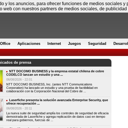
Sábado
ido y los anuncios, para ofrecer funciones de medios sociales y
io web con nuestros partners de medios sociales, de publicidad 
Office
Aplicaciones
Internet
Juegos
Seguridad
Desarro
cados de prensa
NTT DOCOMO BUSINESS y la empresa estatal chilena de cobre
CODELCO lanzan un estudio y una ...
06/08/2026 - 22:01
NTT DOCOMO BUSINESS, Inc. (antes NTT Communications
Corporation) ha lanzado un estudio y una prueba de factibilidad en
colaboración con la Corporación Nacional del Cobre de ...
Laserfiche presenta la solución avanzada Enterprise Security, que
ofrece recuperación ...
06/08/2026 - 20:11
La nueva suite de seguridad amplía los controles de seguridad de eficacia
demostrada de Laserfiche y agrega replicación de datos casi en tiempo
real para gobiernos, fuerzas de ...