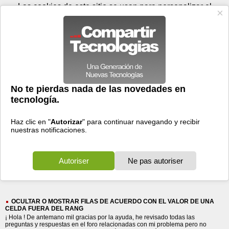
Viernes 07 de agosto - 10:32
Registrar
Conectar
Las cookies de este sitio se usan para personalizar el
contenido y los anuncios, para ofrecer funciones de medios
sociales y para analizar el tráfico. Además, compartimos
información sobre el uso que haga del sitio web con nuestros
partners de medios sociales, de publicidad y de análisis
web.
OK
Foros
Prensa
Videos
Tecnologias
>
Buscar
> acuerdo con
acuerdo
con
4104 resultados
Ordenar por fecha
-
Ordenar por pertinencia
Todos
Prensa
Foros
(4104)
(3172)
(932)
OCULTAR O MOSTRAR FILAS DE ACUERDO CON EL VALOR DE UNA
CELDA FUERA DEL RANG
¡ Hola ! De antemano mil gracias por la ayuda, he revisado todas las
preguntas y respuestas en el foro relacionadas con mi problema pero no