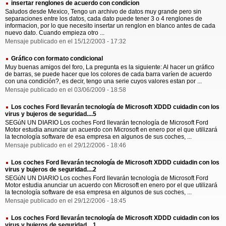
insertar renglones de acuerdo con condicion
Saludos desde Mexico, Tengo un archivo de datos muy grande pero sin
separaciones entre los datos, cada dato puede tener 3 o 4 renglones de
informacion, por lo que necesito insertar un renglon en blanco antes de cada
nuevo dato. Cuando empieza otro ...
Mensaje publicado en el 15/12/2003 - 17:32
Gráfico con formato condicional
Muy buenas amigos del foro, La pregunta es la siguiente: Al hacer un gráfico
de barras, se puede hacer que los colores de cada barra varíen de acuerdo
con una condición?, es decir, tengo una serie cuyos valores estan por ...
Mensaje publicado en el 03/06/2009 - 18:58
Los coches Ford llevarán tecnología de Microsoft XDDD cuidadin con los
virus y bujeros de seguridad....5
SEGúN UN DIARIO Los coches Ford llevarán tecnología de Microsoft Ford
Motor estudia anunciar un acuerdo con Microsoft en enero por el que utilizará
la tecnología software de esa empresa en algunos de sus coches, ...
Mensaje publicado en el 29/12/2006 - 18:46
Los coches Ford llevarán tecnología de Microsoft XDDD cuidadin con los
virus y bujeros de seguridad....2
SEGúN UN DIARIO Los coches Ford llevarán tecnología de Microsoft Ford
Motor estudia anunciar un acuerdo con Microsoft en enero por el que utilizará
la tecnología software de esa empresa en algunos de sus coches, ...
Mensaje publicado en el 29/12/2006 - 18:45
Los coches Ford llevarán tecnología de Microsoft XDDD cuidadin con los
virus y bujeros de seguridad....1