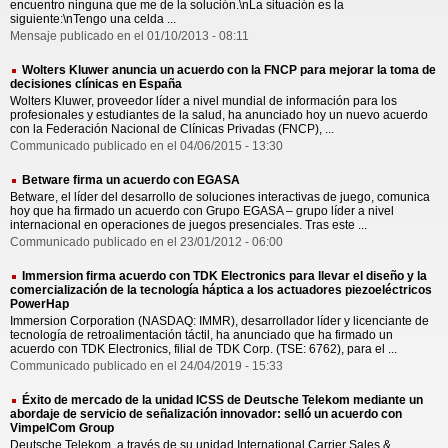
encuentro ninguna que me de la solución.\nLa situación es la
siguiente:\nTengo una celda ...
Mensaje publicado en el 01/10/2013 - 08:11
Wolters Kluwer anuncia un acuerdo con la FNCP para mejorar la toma de
decisiones clínicas en España
Wolters Kluwer, proveedor líder a nivel mundial de información para los
profesionales y estudiantes de la salud, ha anunciado hoy un nuevo acuerdo
con la Federación Nacional de Clínicas Privadas (FNCP), ...
Communicado publicado en el 04/06/2015 - 13:30
Betware firma un acuerdo con EGASA
Betware, el líder del desarrollo de soluciones interactivas de juego, comunica
hoy que ha firmado un acuerdo con Grupo EGASA – grupo líder a nivel
internacional en operaciones de juegos presenciales. Tras este ...
Communicado publicado en el 23/01/2012 - 06:00
Immersion firma acuerdo con TDK Electronics para llevar el diseño y la
comercialización de la tecnología háptica a los actuadores piezoeléctricos
PowerHap
Immersion Corporation (NASDAQ: IMMR), desarrollador líder y licenciante de
tecnología de retroalimentación táctil, ha anunciado que ha firmado un
acuerdo con TDK Electronics, filial de TDK Corp. (TSE: 6762), para el ...
Communicado publicado en el 24/04/2019 - 15:33
Éxito de mercado de la unidad ICSS de Deutsche Telekom mediante un
abordaje de servicio de señalización innovador: selló un acuerdo con
VimpelCom Group
Deutsche Telekom, a través de su unidad International Carrier Sales &