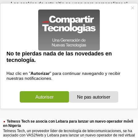
Sábado 08 de agosto - 10:55
Registrar
Conectar
Las cookies de este sitio se usan para personalizar el
contenido y los anuncios, para ofrecer funciones de medios
sociales y para analizar el tráfico. Además, compartimos
información sobre el uso que haga del sitio web con nuestros
partners de medios sociales, de publicidad y de análisis
web.
OK
Foros
Prensa
Videos
Tecnologias
>
Buscar
> asocia con lebara
asocia
con
lebara
1 resultado
Ordenar por fecha
-
Ordenar por pertinencia
Todos
Prensa
(1)
(1)
Telness Tech se asocia con Lebara para lanzar un nuevo operador móvil
en Nigeria
Telness Tech, un proveedor líder de tecnología de telecomunicaciones, se ha
asociado con VAS2Nets y Lebara para lanzar un nuevo operador de red virtual