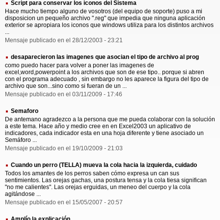
Script para conservar los iconos del Sistema
Hace mucho tiempo alguno de vosotros (del equipo de soporte) puso a mi
disposicion un pequeño archivo ".reg" que impedia que ninguna aplicación
exterior se apropiara los iconos que windows utiliza para los distintos archivos
...
Mensaje publicado en el 28/12/2003 - 23:21
desaparecieron las imagenes que asocian el tipo de archivo al prog
como puedo hacer para volver a poner las imagenes de
excel,word,powerpoint a los archivos que son de ese tipo.. porque si abren
con el programa adecuado , sin embargo no les aparece la figura del tipo de
archivo que son...sino como si fueran de un ...
Mensaje publicado en el 03/11/2009 - 17:46
Semaforo
De antemano agradezco a la persona que me pueda colaborar con la solución
a este tema. Hace año y medio cree en en Excel2003 un aplicativo de
indicadores, cada indicador esta en una hoja diferente y tiene asociado un
Semáforo ...
Mensaje publicado en el 19/10/2009 - 21:03
Cuando un perro (TELLA) mueva la cola hacia la izquierda, cuidado
Todos los amantes de los perros saben cómo expresa un can sus
sentimientos. Las orejas gachas, una postura tensa y la cola tiesa significan
"no me calientes". Las orejas erguidas, un meneo del cuerpo y la cola
agitándose ...
Mensaje publicado en el 15/05/2007 - 20:57
Amplío la explicación