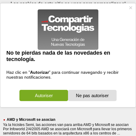
Jueves 06 de agosto - 07:26
Registrar
Conectar
Las cookies de este sitio se usan para personalizar el
contenido y los anuncios, para ofrecer funciones de medios
sociales y para analizar el tráfico. Además, compartimos
información sobre el uso que haga del sitio web con nuestros
partners de medios sociales, de publicidad y de análisis
web.
OK
Foros
Prensa
Videos
Tecnologias
>
Buscar
> asocian para
asocian
para
329 resultados
Ordenar por fecha
-
Ordenar por pertinencia
Todos
Prensa
Foros
(329)
(320)
(9)
AMD y Microsoft se asocian
Ya la hicistes Semi, las acciones van para arriba AMD y Microsoft se asocian
Por Infoworld 2/4/2005 AMD se asociará con Microsoft para llevar los primeros
servidores de 64 bits basados en la arquitectura x86 a los centros de ...