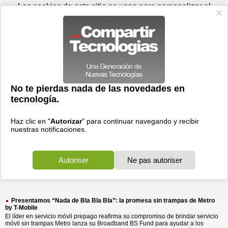
Sábado 08 de agosto - 04:21
Registrar
Conectar
Las cookies de este sitio se usan para personalizar el
contenido y los anuncios, para ofrecer funciones de medios
sociales y para analizar el tráfico. Además, compartimos
información sobre el uso que haga del sitio web con nuestros
partners de medios sociales, de publicidad y de análisis
web.
OK
Foros
Prensa
Videos
Tecnologias
>
Buscar
> bla promesa sin
bla
promesa
sin
3 resultados
Ordenar por fecha
-
Ordenar por pertinencia
Todos
Prensa
(3)
(3)
Presentamos “Nada de Bla Bla Bla”: la promesa sin trampas de Metro
by T-Mobile
El líder en servicio móvil prepago reafirma su compromiso de brindar servicio
móvil sin trampas Metro lanza su Broadband BS Fund para ayudar a los