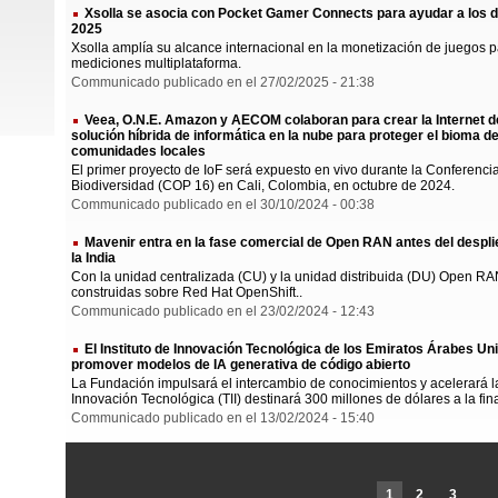
Xsolla se asocia con Pocket Gamer Connects para ayudar a los d
2025
Xsolla amplía su alcance internacional en la monetización de juegos 
mediciones multiplataforma.
Communicado publicado en el 27/02/2025 - 21:38
Veea, O.N.E. Amazon y AECOM colaboran para crear la Internet de 
solución híbrida de informática en la nube para proteger el bioma de 
comunidades locales
El primer proyecto de IoF será expuesto en vivo durante la Conferenc
Biodiversidad (COP 16) en Cali, Colombia, en octubre de 2024.
Communicado publicado en el 30/10/2024 - 00:38
Mavenir entra en la fase comercial de Open RAN antes del despli
la India
Con la unidad centralizada (CU) y la unidad distribuida (DU) Open R
construidas sobre Red Hat OpenShift..
Communicado publicado en el 23/02/2024 - 12:43
El Instituto de Innovación Tecnológica de los Emiratos Árabes Un
promover modelos de IA generativa de código abierto
La Fundación impulsará el intercambio de conocimientos y acelerará la 
Innovación Tecnológica (TII) destinará 300 millones de dólares a la fin
Communicado publicado en el 13/02/2024 - 15:40
1
2
3