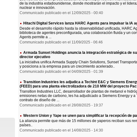
de la industria estadounidense, donde mostrarán el impacto y el lider
nuclear e innovación.
Communicado publicado en el 12/09/2025 - 00:40
Hitachi Digital Services lanza HARC Agents para impulsar la IA a
Desde el desarrollo rápido hasta la observabilidad unificada, HARC Age
biblioteca de agentes preconfigurada, una colaboración fluida y un co
Agents permite a ...
Communicado publicado en el 11/09/2025 - 06:46
Armada Sunset Holdings anuncia la integración estratégica de s
director ejecutivo
La iniciativa unifica Armada Supply Chain Solutions, Sunset Transport
y posiciona a la empresa para un crecimiento acelerado..
Communicado publicado en el 04/09/2025 - 01:39
Transition Industries les adjudica a Techint E&C y Siemens Energy
(FEED) para una planta electrolizadora de 210 MW del proyecto Pac
Transition Industries LLC, desarrollador de plantas de metanol e hid
emisiones netas de carbono, les ha adjudicado a Siemens Energy y a 
contrato de diseño de ...
Communicado publicado en el 28/08/2025 - 19:37
Western Union y Yape se unen para simplificar la recepción de pag
La alianza permite que más de 15 millones de yaperos reciban sus r
países..
Communicado publicado en el 14/08/2025 - 14:30