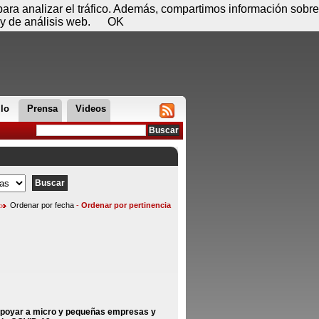
 07 de agosto - 13:26
Registrar
Conectar
 para analizar el tráfico. Además, compartimos información sobre
y de análisis web.
OK
llo
Prensa
Videos
Ordenar por fecha
-
Ordenar por pertinencia
apoyar a micro y pequeñas empresas y