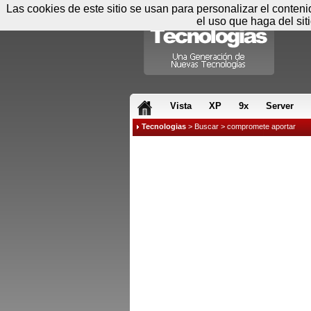
Las cookies de este sitio se usan para personalizar el conten
el uso que haga del sit
RSS & JS
Vista
XP
9x
Server
Tecnologias
>
Buscar
> compromete aportar