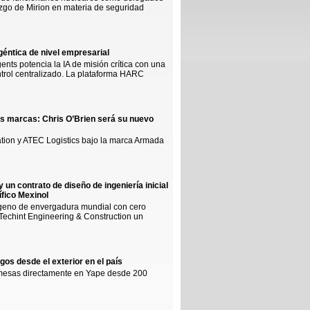
azgo de Mirion en materia de seguridad
géntica de nivel empresarial
nts potencia la IA de misión crítica con una
ntrol centralizado. La plataforma HARC
us marcas: Chris O’Brien será su nuevo
ation y ATEC Logistics bajo la marca Armada
 un contrato de diseño de ingeniería inicial
ífico Mexinol
rógeno de envergadura mundial con cero
Techint Engineering & Construction un
os desde el exterior en el país
emesas directamente en Yape desde 200