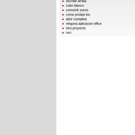
escribir arriba
color blanco
convertir euros
como protejo los
abrir completa
ninguna aplicacion office
otro proyecto
mci