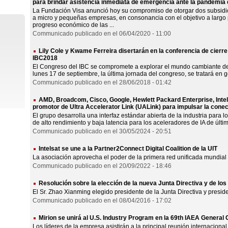
para brindar asistencia inmediata de emergencia ante la pandemia
La Fundación Visa anunció hoy su compromiso de otorgar dos subsidio
a micro y pequeñas empresas, en consonancia con el objetivo a largo 
progreso económico de las ...
Communicado publicado en el 06/04/2020 - 11:00
Lily Cole y Kwame Ferreira disertarán en la conferencia de cierre
IBC2018
El Congreso del IBC se compromete a explorar el mundo cambiante de ho
lunes 17 de septiembre, la última jornada del congreso, se tratará en gen
Communicado publicado en el 28/06/2018 - 01:42
AMD, Broadcom, Cisco, Google, Hewlett Packard Enterprise, Intel
promotor de Ultra Accelerator Link (UALink) para impulsar la conec
El grupo desarrolla una interfaz estándar abierta de la industria para
de alto rendimiento y baja latencia para los aceleradores de IA de últ
Communicado publicado en el 30/05/2024 - 20:51
Intelsat se une a la Partner2Connect Digital Coalition de la UIT
La asociación aprovecha el poder de la primera red unificada mundial
Communicado publicado en el 20/09/2022 - 18:46
Resolución sobre la elección de la nueva Junta Directiva y de los
El Sr. Zhao Xianming elegido presidente de la Junta Directiva y presid
Communicado publicado en el 08/04/2016 - 17:02
Mirion se unirá al U.S. Industry Program en la 69th IAEA General
Los líderes de la empresa asistirán a la principal reunión internacio