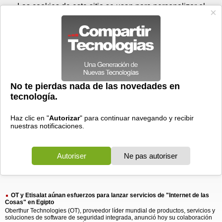
Jueves 06 de agosto - 22:53
Registrar
Conectar
Las cookies de este sitio se usan para personalizar el
contenido y los anuncios, para ofrecer funciones de medios
sociales y para analizar el tráfico. Además, compartimos
información sobre el uso que haga del sitio web con nuestros
partners de medios sociales, de publicidad y de análisis
web.
OK
Foros
Prensa
Videos
Tecnologias
>
Buscar
> etisalat aunan
etisalat
aunan
1 resultado
Ordenar por fecha
-
Ordenar por pertinencia
Todos
Prensa
(1)
(1)
OT y Etisalat aúnan esfuerzos para lanzar servicios de "Internet de las
Cosas" en Egipto
Oberthur Technologies (OT), proveedor líder mundial de productos, servicios y
soluciones de software de seguridad integrada, anunció hoy su colaboración