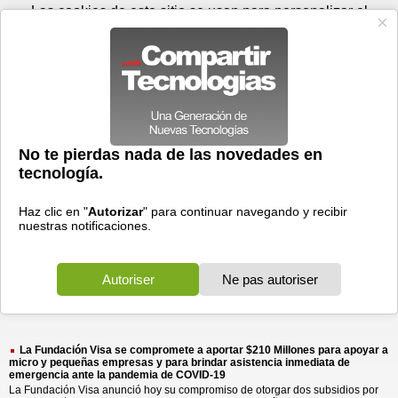
Lunes 10 de agosto - 09:03
Registrar
Conectar
Las cookies de este sitio se usan para personalizar el
contenido y los anuncios, para ofrecer funciones de medios
sociales y para analizar el tráfico. Además, compartimos
información sobre el uso que haga del sitio web con nuestros
partners de medios sociales, de publicidad y de análisis
web.
OK
Foros
Prensa
Videos
Tecnologias
>
Buscar
> fundacion visa compromete
fundacion
visa
compromete
3 resultados
Ordenar por fecha
-
Ordenar por pertinencia
Todos
Prensa
(3)
(3)
La Fundación Visa se compromete a aportar $210 Millones para apoyar a
micro y pequeñas empresas y para brindar asistencia inmediata de
emergencia ante la pandemia de COVID-19
La Fundación Visa anunció hoy su compromiso de otorgar dos subsidios por