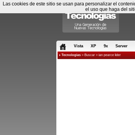
Las cookies de este sitio se usan para personalizar el conten
el uso que haga del sit
RSS & JS
Vista
XP
9x
Server
Tecnologias
>
Buscar
> ian pearce lider