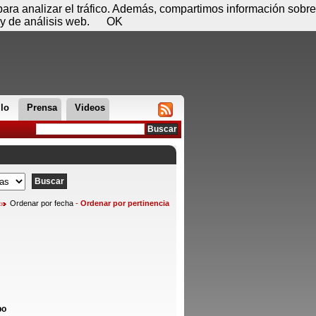
 09 de agosto - 14:58
Registrar
Conectar
 para analizar el tráfico. Además, compartimos información sobre
y de análisis web.
OK
llo
Prensa
Videos
Ordenar por fecha
-
Ordenar por pertinencia
bo