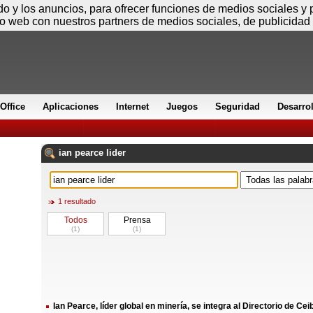
Domingo
ido y los anuncios, para ofrecer funciones de medios sociales y
io web con nuestros partners de medios sociales, de publicidad 
Office
Aplicaciones
Internet
Juegos
Seguridad
Desarro
ian
pearce
lider
1 resultado
Todos
Prensa
(1)
(1)
Ian Pearce, líder global en minería, se integra al Directorio de Cei