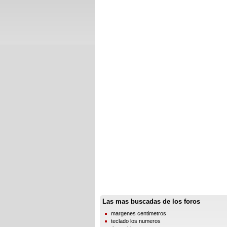
Las mas buscadas de los foros
margenes centimetros
teclado los numeros